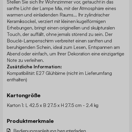
Stellen Sie sich Ihr Wohnzimmer vor, getaucht in das
sanfte Licht der Lampe Mia, mit der Atmosphäre eines
warmen und einladenden Raums... Ihr zylindrischer
Keramiksockel, verziert mit kleinen kugelförmigen
Erhebungen, bringt einen originellen und skulpturalen
Touch, der auffällt, ohne jemals störend zu sein. Der
Bouclé-Lampenschirm verbreitet einen sanften und
beruhigenden Schein, ideal zum Lesen, Entspannen am
Abend oder einfach, um Ihrer Dekoration eine einzigartige
Note zu verleihen.
Zusätzliche Information:
Kompatibilität: E27 Glühbirne (nicht im Lieferumfang
enthalten)
Kartongröße
Karton 1: L 42.5 x B 27.5 x H 27.5 cm - 2.4 kg
Produktmerkmale
Bedienungsanleitung herunterladen