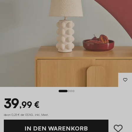
39
,99 €
davon 0,25 € der EEAG . inkl. Mwst.
IN DEN WARENKORB