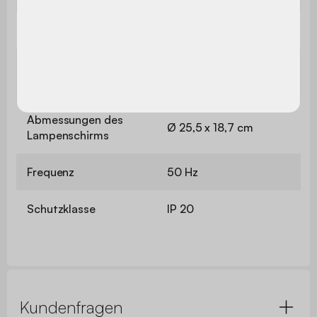
Abmessungen
Ø 22,5 x 44,5 cm
Abmessungen des
Ø 14 x 22,5 cm
Fußes
Abmessungen des
Ø 25,5 x 18,7 cm
Lampenschirms
Frequenz
50 Hz
Schutzklasse
IP 20
Kundenfragen