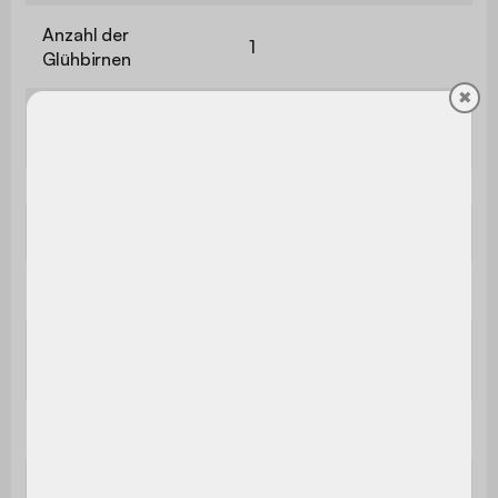
Anzahl der
1
Glühbirnen
✖
Länge des
1,2 m
Netzkabels
Gewicht
1,2 kg
Verwendung
Innenbereich
Das Produkt wird
Montage
montiert geliefert
Garantie
2 Jahre
Enthält Holz
Nein