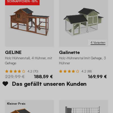
SCHNÄPPCHEN
-18%
4 Varianten
GELINE
Galinette
Holz Hühnerstall, 4 Hühner, mit
Holz-Hühnerstal lmit Gehege, 3
Gehege
Hühner
4.2 (70)
4.2 (161)
229,99 €
188,59 €
169,99 €
Das gefällt unseren Kunden
Kleiner Preis