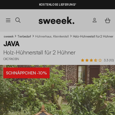
10% RABATT
AUF DER SCHNÄPPCHEN* MIT DEM CODE
KOSTENLOSE LIEFERUNG*
SUMMER10
sweeek
Tierbedarf
Hühnerhaus, Kleintierstall
Holz-Hühnerstall für 2 Hühner
JAVA
Holz-Hühnerstall für 2 Hühner
CKC1960BN
3.3 (10)
SCHNÄPPCHEN
-10%