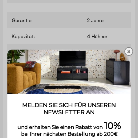
Garantie
2 Jahre
Kapazität:
4 Hühner
✖
Material:
Fichte
196x73,55x98cm
Maße:
(22,6kg)
2 Sitzstangen
2 Eingangstüren mit Riegel
und Fenster
1 Öffnung mit Riegel für den
Zugang zum Gehege