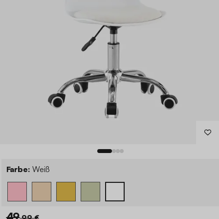
Farbe:
Weiß
49
,99 €