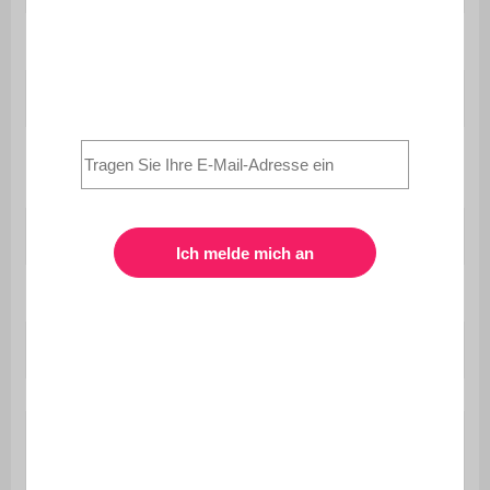
Farbe
Weiß
Empfohlenes Alter
3 bis 12 Jahre
Abstand zwischen den Füßen /
40 cm
Beinen
Anzahl der Plätze
1
Sitzhöhe
60 / 69 cm
Sitztiefe
31 cm
Bezug
Nein
abnehmbar