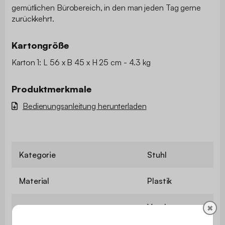
gemütlichen Bürobereich, in den man jeden Tag gerne
zurückkehrt.
Kartongröße
Karton 1: L 56 x B 45 x H 25 cm - 4.3 kg
Produktmerkmale
Bedienungsanleitung herunterladen
Kategorie
Stuhl
Material
Plastik
Verchromtes
✖
Beine / Füße
Metall