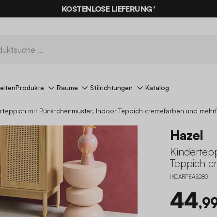
% RABATT
AUF DER SCHNÄPPCHEN* MIT DEM CODE
KOSTENLOSE LIEFERUNG*
SUMMER
eiten
Produkte
Räume
Stilrichtungen
Katalog
rteppich mit Pünktchenmuster, Indoor Teppich cremefarben und mehrf
Hazel
Kindertep
Teppich c
IKCARPEAS280
44
,9