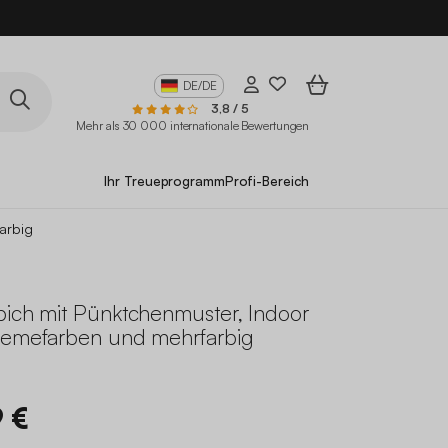
10
DE/DE
3,8 / 5
Mehr als 30 000 internationale Bewertungen
Ihr Treueprogramm
Profi-Bereich
arbig
pich mit Pünktchenmuster, Indoor
remefarben und mehrfarbig
9 €