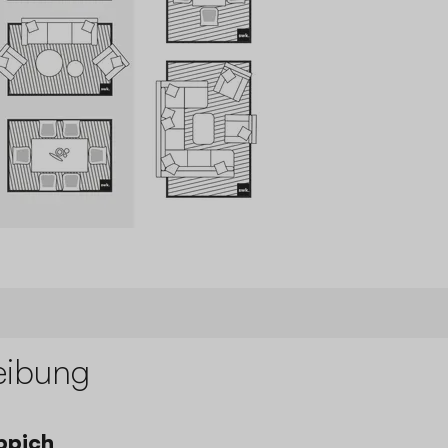
eibung
ppich