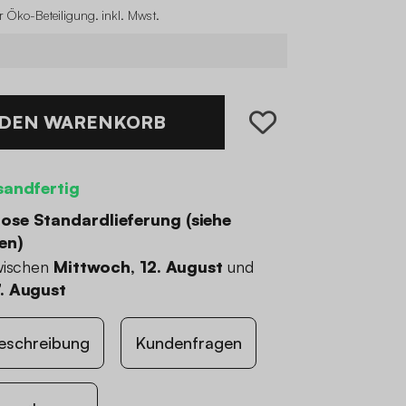
r Öko-Beteiligung
.
inkl. Mwst.
 DEN WARENKORB
sandfertig
ose Standardlieferung (
siehe
en
)
wischen
Mittwoch, 12. August
und
. August
eschreibung
Kundenfragen