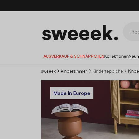
10
AUSVERKAUF & SCHNÄPPCHEN
Kollektionen
Neuh
sweeek
Kinderzimmer
Kinderteppiche
Kinde
Made In Europe