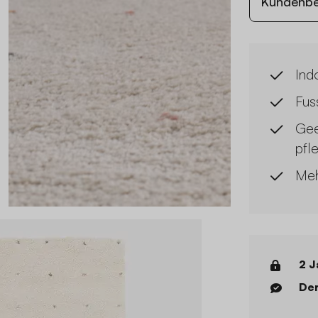
Kundenb
Ind
Fuss
Gee
pfl
Meh
2 J
Der