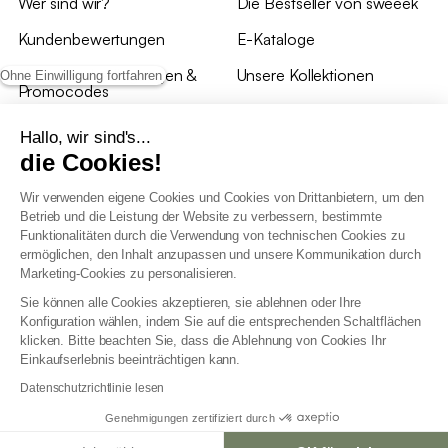
Wer sind wir?
Die Bestseller von sweeek
Kundenbewertungen
E-Kataloge
*Angebotsbedingungen &
Unsere Kollektionen
Ohne Einwilligung fortfahren
Promocodes
Bewertungen von sweeek
Hallo, wir sind's...
die Cookies!
Unsere Geschäfte
Wir verwenden eigene Cookies und Cookies von Drittanbietern, um den
Betrieb und die Leistung der Website zu verbessern, bestimmte
Funktionalitäten durch die Verwendung von technischen Cookies zu
ermöglichen, den Inhalt anzupassen und unsere Kommunikation durch
Marketing-Cookies zu personalisieren.
Allgemeine Geschäftsbedingungen
Sie können alle Cookies akzeptieren, sie ablehnen oder Ihre
AGB Treueprogramm
Konfiguration wählen, indem Sie auf die entsprechenden Schaltflächen
Datenschutzrichtlinien
klicken. Bitte beachten Sie, dass die Ablehnung von Cookies Ihr
Allgemeine Geschäftsbedingungen für Geschäftskunden
Einkaufserlebnis beeinträchtigen kann.
Erklärung zur Barrierefreiheit
Datenschutzrichtlinie lesen
Genehmigungen zertifiziert durch