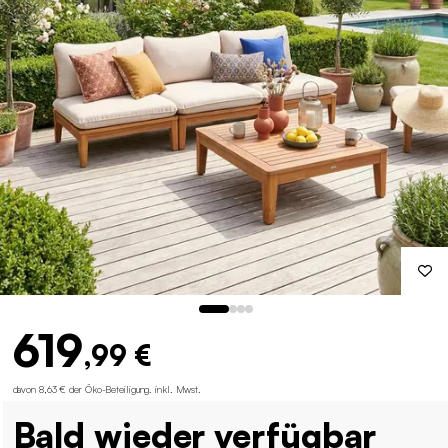
619
,99 €
davon 8,63 € der Öko-Beteiligung
.
inkl. Mwst.
Bald wieder verfügbar