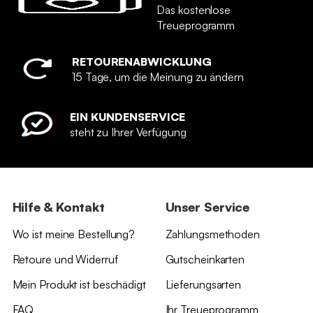
Das kostenlose
Treueprogramm
RETOURENABWICKLUNG
15 Tage, um die Meinung zu ändern
EIN KUNDENSERVICE
steht zu Ihrer Verfügung
Hilfe & Kontakt
Unser Service
Wo ist meine Bestellung?
Zahlungsmethoden
Retoure und Widerruf
Gutscheinkarten
Mein Produkt ist beschädigt
Lieferungsarten
FAQ
Ihr Treueprogramm