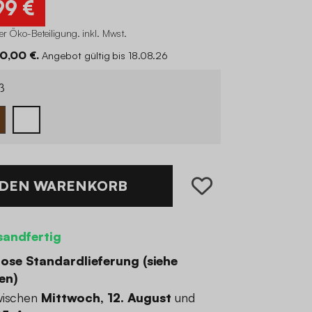
99 €
er Öko-Beteiligung
.
inkl. Mwst.
30,00 €.
Angebot gültig bis 18.08.26
ß
 DEN WARENKORB
sandfertig
ose Standardlieferung (
siehe
en
)
wischen
Mittwoch, 12. August
und