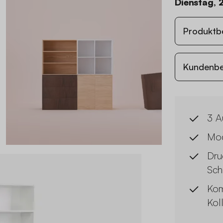
Dienstag, 
Produktb
Kundenb
3 A
Mod
Dru
Sch
Kom
Kol