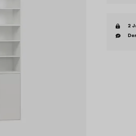
2 J
Der