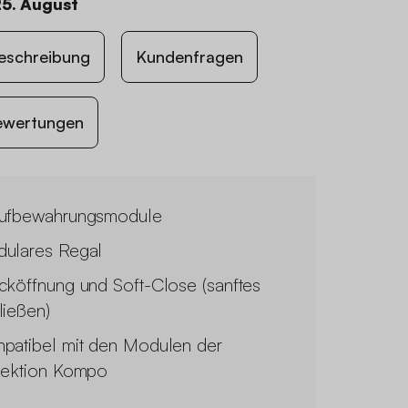
25. August
eschreibung
Kundenfragen
ewertungen
ufbewahrungsmodule
ulares Regal
cköffnung und Soft-Close (sanftes
ließen)
patibel mit den Modulen der
lektion Kompo