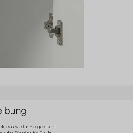
eibung
ck, das wie für Sie gemacht
au das Richtige für Sie! In