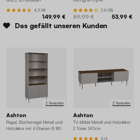
4.3 (19)
3.8 (33)
149,99 €
59,99 €
53,99 €
Das gefällt unseren Kunden
2 Varianten
2 Varianten
Ashton
Ashton
Regal, Bücherregal Metall und
TV-Möbel Metall und Holzdekor
Holzdekor mit 6 Ebenen B 80
2 Türen 140cm
cm
5 (1)