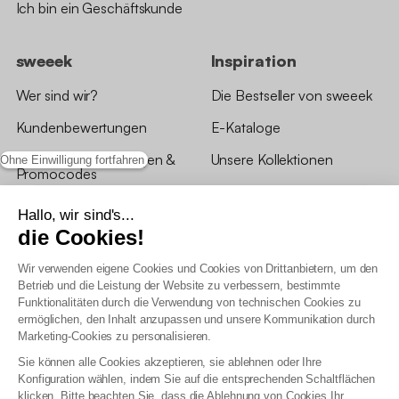
Ich bin ein Geschäftskunde
sweeek
Inspiration
Wer sind wir?
Die Bestseller von sweeek
Kundenbewertungen
E-Kataloge
*Angebotsbedingungen &
Unsere Kollektionen
Ohne Einwilligung fortfahren
Promocodes
Bewertungen von sweeek
Hallo, wir sind's...
die Cookies!
Unsere Geschäfte
Wir verwenden eigene Cookies und Cookies von Drittanbietern, um den
Betrieb und die Leistung der Website zu verbessern, bestimmte
Funktionalitäten durch die Verwendung von technischen Cookies zu
ermöglichen, den Inhalt anzupassen und unsere Kommunikation durch
Marketing-Cookies zu personalisieren.
Allgemeine Geschäftsbedingungen
Sie können alle Cookies akzeptieren, sie ablehnen oder Ihre
AGB Treueprogramm
Konfiguration wählen, indem Sie auf die entsprechenden Schaltflächen
Datenschutzrichtlinien
klicken. Bitte beachten Sie, dass die Ablehnung von Cookies Ihr