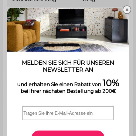
✖
Verwendung
Innenbereich
Garantie
2 Jahre
Der Aufbau ist sehr einfach,
Montage
eine Bedienungsanleitung
wird mitgeliefert.
Mit Schubladen
Ja
Länge
40 cm
Farbe der
Naturfarben
Tischplatte