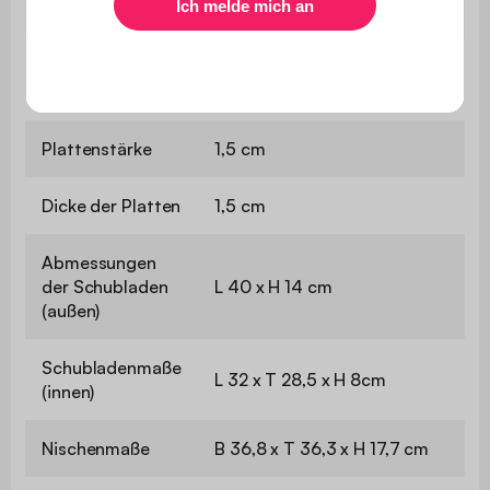
Abmessungen
B 40 x T 40 x H 50cm
Abmessungen
B 39,8 x T 38,2 cm
der Tischplatte
Plattenstärke
1,5 cm
Dicke der Platten
1,5 cm
Abmessungen
der Schubladen
L 40 x H 14 cm
(außen)
Schubladenmaße
L 32 x T 28,5 x H 8cm
(innen)
Nischenmaße
B 36,8 x T 36,3 x H 17,7 cm