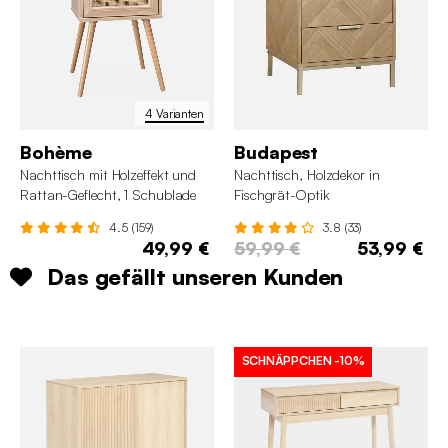
4 Varianten
Bohème
Budapest
Nachttisch mit Holzeffekt und
Nachttisch, Holzdekor in
Rattan-Geflecht, 1 Schublade
Fischgrät-Optik
4.5 (159)
3.8 (33)
49,99 €
59,99 €
53,99 €
Das gefällt unseren Kunden
SCHNÄPPCHEN
-10%