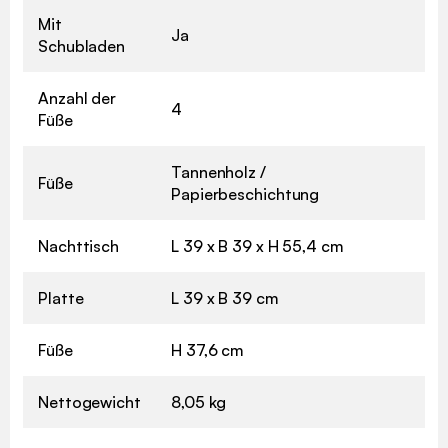
Mit
Ja
Schubladen
Anzahl der
4
Füße
Tannenholz /
Füße
Papierbeschichtung
Nachttisch
L 39 x B 39 x H 55,4 cm
Platte
L 39 x B 39 cm
Füße
H 37,6 cm
Nettogewicht
8,05 kg