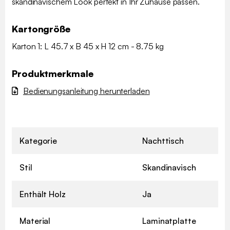
skandinavischem Look perfekt in Ihr Zuhause passen.
Kartongröße
Karton 1: L 45.7 x B 45 x H 12 cm - 8.75 kg
Produktmerkmale
Bedienungsanleitung herunterladen
Kategorie
Nachttisch
Stil
Skandinavisch
Enthält Holz
Ja
Material
Laminatplatte