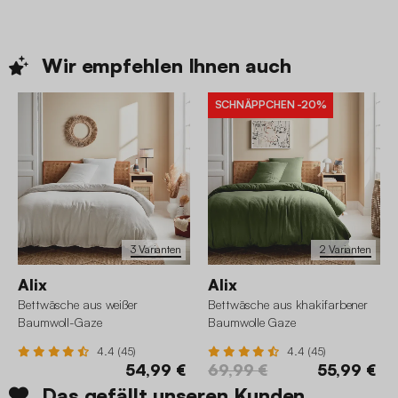
Wir empfehlen Ihnen
auch
SCHNÄPPCHEN
-20%
3 Varianten
2 Varianten
Alix
Alix
Bettwäsche aus weißer
Bettwäsche aus khakifarbener
Baumwoll-Gaze
Baumwolle Gaze
4.4 (45)
4.4 (45)
54,99 €
69,99 €
55,99 €
Das gefällt unseren Kunden