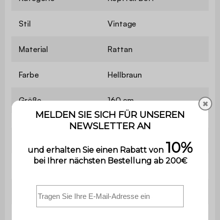
Stil
Vintage
Material
Rattan
Farbe
Hellbraun
Größe
160 cm
✖
Enthält Holz
Ja
Verwendung
Nur für den Privatgebrauch
Garantie
2 Jahre
Das Produkt wird montiert