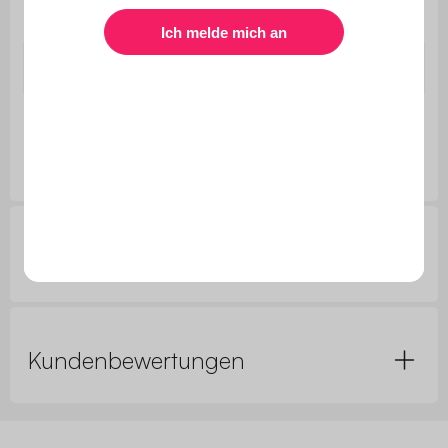
Montage
geliefert
Montage
Bereits montiert
Abmessungen
B 160 x H 125 x T 3cm (4kg)
Kundenfragen
Kundenbewertungen