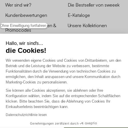
Wer sind wir?
Die Bestseller von sweeek
Kundenbewertungen
E-Kataloge
*Angebotsbedingungen &
Unsere Kollektionen
Ohne Einwilligung fortfahren
Promocodes
Bewertungen von sweeek
Hallo, wir sind's...
die Cookies!
Unsere Geschäfte
Wir verwenden eigene Cookies und Cookies von Drittanbietern, um den
Betrieb und die Leistung der Website zu verbessern, bestimmte
Funktionalitäten durch die Verwendung von technischen Cookies zu
ermöglichen, den Inhalt anzupassen und unsere Kommunikation durch
Marketing-Cookies zu personalisieren.
Allgemeine Geschäftsbedingungen
Sie können alle Cookies akzeptieren, sie ablehnen oder Ihre
AGB Treueprogramm
Konfiguration wählen, indem Sie auf die entsprechenden Schaltflächen
Datenschutzrichtlinien
klicken. Bitte beachten Sie, dass die Ablehnung von Cookies Ihr
Allgemeine Geschäftsbedingungen für Geschäftskunden
Einkaufserlebnis beeinträchtigen kann.
Erklärung zur Barrierefreiheit
Datenschutzrichtlinie lesen
Genehmigungen zertifiziert durch