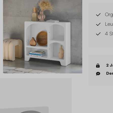
Org
Leu
4 S
2 J
Der