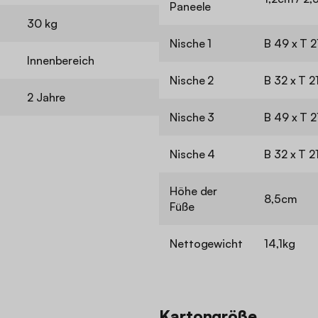
Paneele
30 kg
Nische 1
B 49 x T 
Innenbereich
Nische 2
B 32 x T 2
2 Jahre
Nische 3
B 49 x T 2
Nische 4
B 32 x T 2
Höhe der
8,5cm
Füße
Nettogewicht
14,1kg
Kartongröße