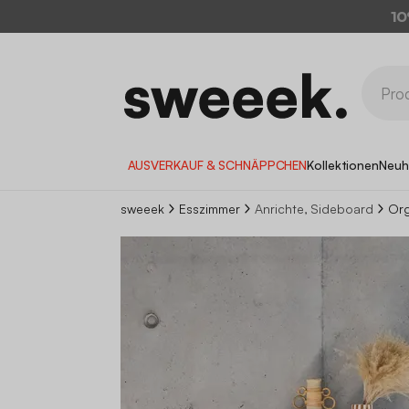
10
AUSVERKAUF & SCHNÄPPCHEN
Kollektionen
Neuh
sweeek
Esszimmer
Anrichte, Sideboard
Org