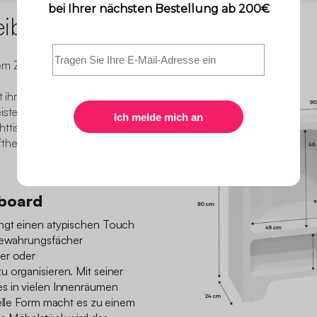
eibung
rem Zuhause optimieren und
it ihrem schlichten und
eistern. Ob TV-Möbel,
tisch - diese Möbel im
eit und Helligkeit in Ihr
eboard
ingt einen atypischen Touch
fbewahrungsfächer
er oder
 organisieren. Mit seiner
s in vielen Innenräumen
nelle Form macht es zu einem