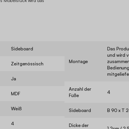
s Möbelstück wird das
Sideboard
Das Produk
und wird v
Montage
zusammen
Zeitgenössisch
Bedienung
mitgeliefe
Ja
Anzahl der
4
MDF
Füße
Weiß
Sideboard
B 90 x T 
4
Dicke der
1,2cm / 2