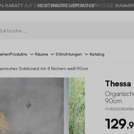
% RABATT
AUF DER SCHNÄPPCHEN* MIT DEM CODE
SUMMER
eiten
Produkte
Räume
Stilrichtungen
Katalog
anisches Sideboard mit 4 Fächern weiß 90cm
Thessa
Organisch
90cm
ITHESSIDEBOARM
129
,