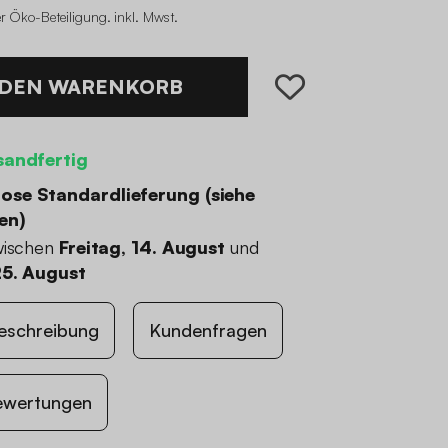
r Öko-Beteiligung
.
inkl. Mwst.
 DEN WARENKORB
sandfertig
ose Standardlieferung (
siehe
en
)
wischen
Freitag, 14. August
und
25. August
eschreibung
Kundenfragen
ewertungen