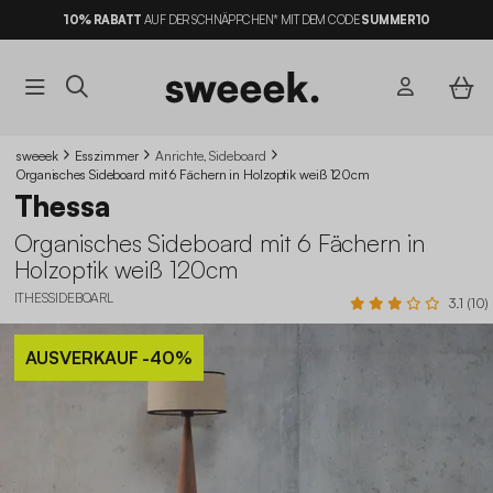
10% RABATT
AUF DER SCHNÄPPCHEN* MIT DEM CODE
SUMMER10
sweeek
Esszimmer
Anrichte, Sideboard
Organisches Sideboard mit 6 Fächern in Holzoptik weiß 120cm
Thessa
Organisches Sideboard mit 6 Fächern in
Holzoptik weiß 120cm
ITHESSIDEBOARL
3.1 (10)
AUSVERKAUF
-40%