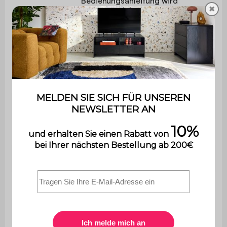
Bedienungsanleitung wird
✖
mitgeliefert.
Anzahl der Füße
4
Sideboard
B 120 x T 35 x H 75cm
Dicke der Paneele
2,5cm
Nische 1
B 36 x T 31,5 x H 37cm
Nische 2
B 36 x T 31,5 x H 20cm
Nische 3
L 13 x T 31,5 x H 38
Nische 4
B 20 x T 31,5 x H 38cm