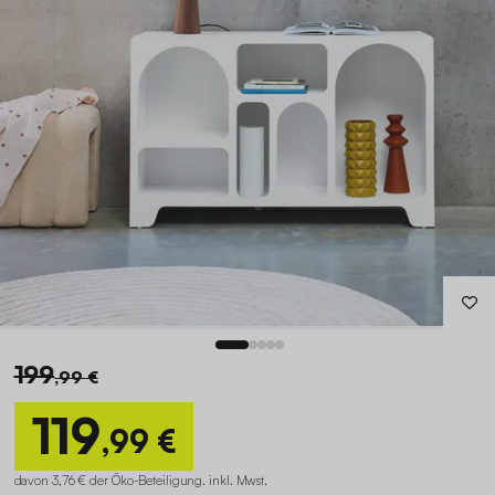
199
,99 €
119
,99 €
davon 3,76 € der Öko-Beteiligung
.
inkl. Mwst.