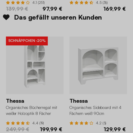
4.1 (251)
4.5 (36)
139,99 €
97,99 €
169,99 €
Das gefällt unseren Kunden
SCHNÄPPCHEN
-20%
Thessa
Thessa
Organisches Bücherregal mit
Organisches Sideboard mit 4
weißer Holzoptik 8 Fächer
Fächern weiß 90cm
4.4 (19)
4.2 (5)
249,99 €
199,99 €
129,99 €