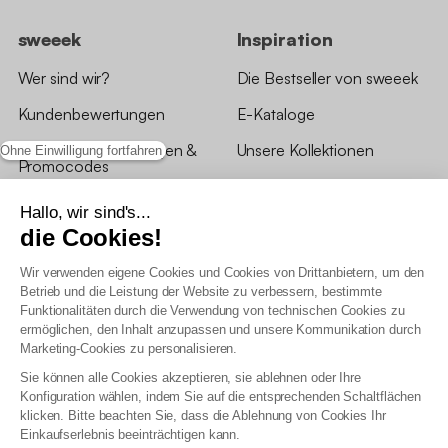
sweeek
Inspiration
Wer sind wir?
Die Bestseller von sweeek
Kundenbewertungen
E-Kataloge
*Angebotsbedingungen &
Unsere Kollektionen
Ohne Einwilligung fortfahren
Promocodes
Bewertungen von sweeek
Hallo, wir sind's...
die Cookies!
Unsere Geschäfte
Wir verwenden eigene Cookies und Cookies von Drittanbietern, um den
Betrieb und die Leistung der Website zu verbessern, bestimmte
Funktionalitäten durch die Verwendung von technischen Cookies zu
ermöglichen, den Inhalt anzupassen und unsere Kommunikation durch
Marketing-Cookies zu personalisieren.
Allgemeine Geschäftsbedingungen
Sie können alle Cookies akzeptieren, sie ablehnen oder Ihre
AGB Treueprogramm
Konfiguration wählen, indem Sie auf die entsprechenden Schaltflächen
Datenschutzrichtlinien
klicken. Bitte beachten Sie, dass die Ablehnung von Cookies Ihr
Allgemeine Geschäftsbedingungen für Geschäftskunden
Einkaufserlebnis beeinträchtigen kann.
Erklärung zur Barrierefreiheit