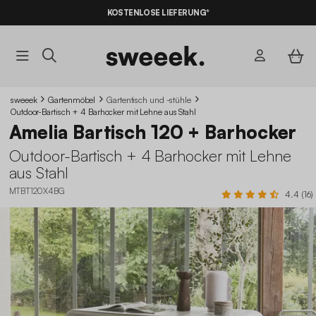
10% RABATT
AUF DER SCHNÄPPCHEN* MIT DEM CODE
KOSTENLOSE LIEFERUNG*
SUMMER10
sweeek
Gartenmöbel
Gartentisch und -stühle
Outdoor-Bartisch + 4 Barhocker mit Lehne aus Stahl
Amelia Bartisch 120 + Barhocker
Outdoor-Bartisch + 4 Barhocker mit Lehne
aus Stahl
MTBT120X4BG
4.4 (16)