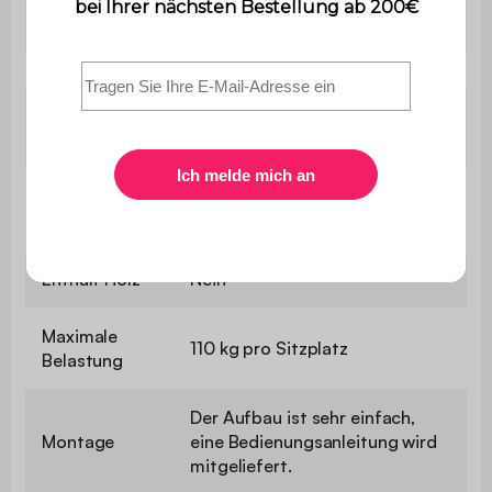
Stuhlhöhe
85 cm
Länge des
120 cm
Tisches
Höhe des
95 cm
Tisches
Enthält Holz
Nein
Maximale
110 kg pro Sitzplatz
Belastung
Der Aufbau ist sehr einfach,
Montage
eine Bedienungsanleitung wird
mitgeliefert.