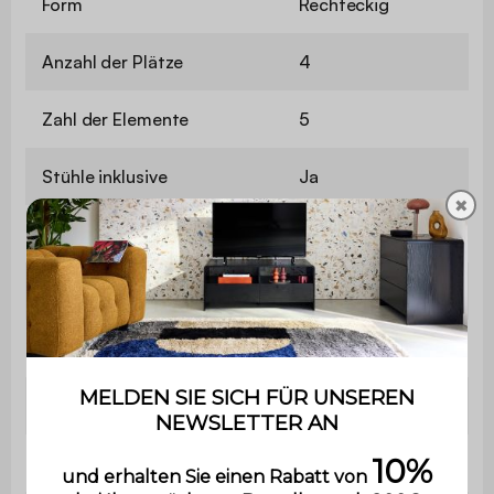
Form
Rechteckig
Anzahl der Plätze
4
Zahl der Elemente
5
Stühle inklusive
Ja
✖
Material
Stahl
Pantone
14-1107
Farbe
Beige
Sitzhöhe
69 cm
Länge des Stuhls
44 cm