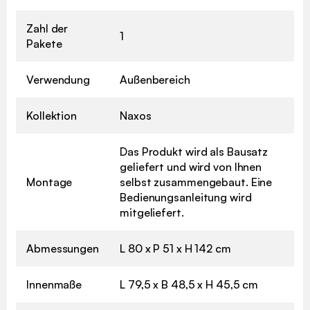
Zahl der
1
Pakete
Verwendung
Außenbereich
Kollektion
Naxos
Das Produkt wird als Bausatz
geliefert und wird von Ihnen
Montage
selbst zusammengebaut. Eine
Bedienungsanleitung wird
mitgeliefert.
Abmessungen
L 80 x P 51 x H 142 cm
Innenmaße
L 79,5 x B 48,5 x H 45,5 cm