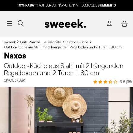
10% RABATT
AUF DER SCHNÄPPCHEN* MIT DEM CODE
SUMMER10
sweeek
Grill, Plancha, Feuerschale
Outdoor-Küche
Outdoor-Küche aus Stahl mit 2 hängenden Regalböden und 2 Türen L 80 cm
Naxos
Outdoor-Küche aus Stahl mit 2 hängenden
Regalböden und 2 Türen L 80 cm
OK9003KDBK
3.5 (35)