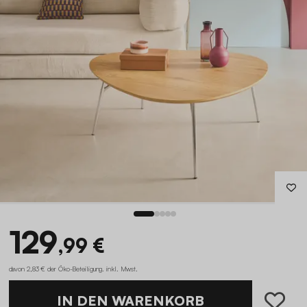
129
,99 €
davon 2,83 € der Öko-Beteiligung
.
inkl. Mwst.
IN DEN WARENKORB