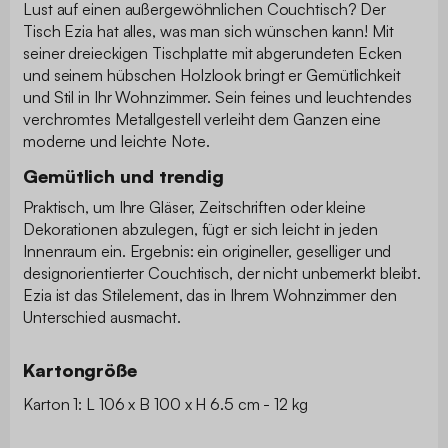
Lust auf einen außergewöhnlichen Couchtisch? Der
Tisch Ezia hat alles, was man sich wünschen kann! Mit
seiner dreieckigen Tischplatte mit abgerundeten Ecken
und seinem hübschen Holzlook bringt er Gemütlichkeit
und Stil in Ihr Wohnzimmer. Sein feines und leuchtendes
verchromtes Metallgestell verleiht dem Ganzen eine
moderne und leichte Note.
Gemütlich und trendig
Praktisch, um Ihre Gläser, Zeitschriften oder kleine
Dekorationen abzulegen, fügt er sich leicht in jeden
Innenraum ein. Ergebnis: ein origineller, geselliger und
designorientierter Couchtisch, der nicht unbemerkt bleibt.
Ezia ist das Stilelement, das in Ihrem Wohnzimmer den
Unterschied ausmacht.
Kartongröße
Karton 1: L 106 x B 100 x H 6.5 cm - 12 kg