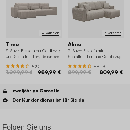
4 Varianten
6 Varianten
Theo
Almo
5-Sitzer Ecksofa mit Cordbezug
3-Sitzer Ecksofa mit
und Schlaffunktion, Recamiere
Schlaffunktion und Cordbezug,
beidseitig montierbar
Recamiere beidseitig montierbar
4 (8)
4.4 (17)
1.099,99 €
989,99 €
899,99 €
809,99 €
zweijährige Garantie
Der Kundendienst ist für Sie da
Folgen Sie uns