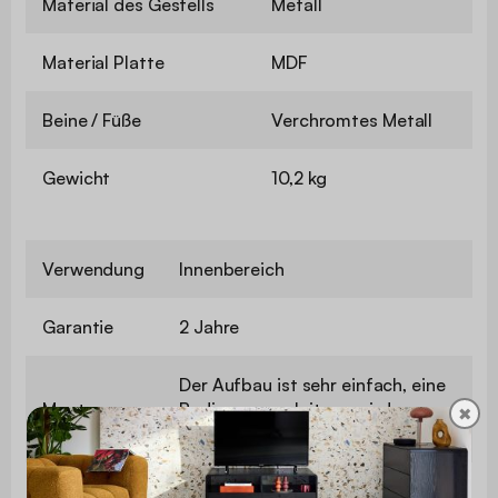
Material des Gestells
Metall
Material Platte
MDF
Beine / Füße
Verchromtes Metall
Gewicht
10,2 kg
Verwendung
Innenbereich
Garantie
2 Jahre
Der Aufbau ist sehr einfach, eine
Montage
Bedienungsanleitung wird
✖
mitgeliefert.
Stärke der