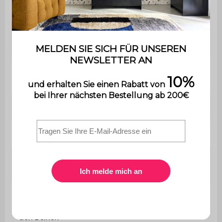
1,8 cm
Platte
Maximale
100 kg
Belastung
Mit
Nein
Stauraum
Couchtisch
L 100 x B 95 x H 35,5 cm
Beine
Ø 1,9 x H 34 cm
Höhe unter
33,7 cm
der Platte
Abstand
zwischen
L 77 / 73 x B 48 cm
den Beinen