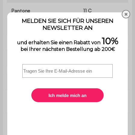
Pantone
11 C
✖
Farbe
Anthrazit
Größe
140 cm
Sitztiefe
38,5 cm
Sitzhöhe
44 cm
Länge des
59 cm
Sessels
Höhe des
86 cm
Sessels