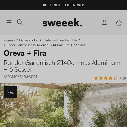
KOSTENLOSE LIEFERUNG*
sweeek
Gartenmöbel
Gartentisch und -stühle
Runder Gartentisch Ø140cm aus Aluminium + 6 Sessel
Oreva + Fira
Runder Gartentisch Ø140cm aus Aluminium
+ 6 Sessel
AFRD140X6ARMWDAT
4 (1)
Neu