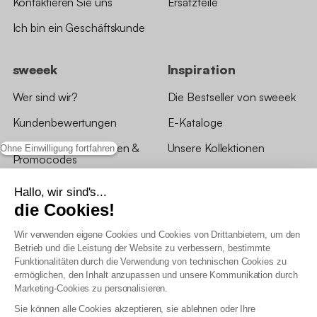
Kontaktieren Sie uns
Ersatzteile
Ich bin ein Geschäftskunde
sweeek
Inspiration
Wer sind wir?
Die Bestseller von sweeek
Kundenbewertungen
E-Kataloge
*Angebotsbedingungen &
Unsere Kollektionen
Ohne Einwilligung fortfahren
Promocodes
Bewertungen von sweeek
Hallo, wir sind's...
die Cookies!
Unsere Geschäfte
Wir verwenden eigene Cookies und Cookies von Drittanbietern, um den
Betrieb und die Leistung der Website zu verbessern, bestimmte
Funktionalitäten durch die Verwendung von technischen Cookies zu
ermöglichen, den Inhalt anzupassen und unsere Kommunikation durch
Marketing-Cookies zu personalisieren.
Allgemeine Geschäftsbedingungen
Sie können alle Cookies akzeptieren, sie ablehnen oder Ihre
AGB Treueprogramm