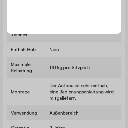
Länge des
140 cm
Tisches
Höhe des
75,5 cm
Tisches
Enthält Holz
Nein
Maximale
110 kg pro Sitzplatz
Belastung
Der Aufbau ist sehr einfach,
Montage
eine Bedienungsanleitung wird
mitgeliefert.
Verwendung
Außenbereich
Garantie
2 Jahre