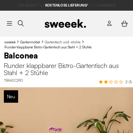
10% RABATT
AUF DER SCHNÄPPCHEN* MIT DEM CODE
KOSTENLOSE LIEFERUNG*
SUMMER10
sweeek
Gartenmöbel
Gartentisch und -stühle
Runder klappbarer Bistro-Gartentisch aus Stahl + 2 Stühle
Balconea
Runder klappbarer Bistro-Gartentisch aus
Stahl + 2 Stühle
TBA60C2RO
2 (1)
Neu