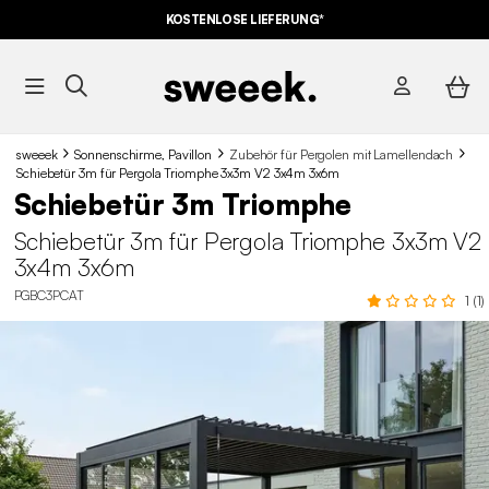
KOSTENLOSE LIEFERUNG*
sweeek
Sonnenschirme, Pavillon
Zubehör für Pergolen mit Lamellendach
Schiebetür 3m für Pergola Triomphe 3x3m V2 3x4m 3x6m
Schiebetür 3m Triomphe
Schiebetür 3m für Pergola Triomphe 3x3m V2
3x4m 3x6m
PGBC3PCAT
1 (1)