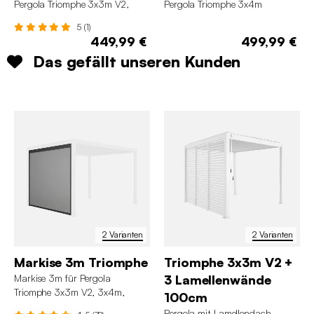
Pergola Triomphe 3x3m V2,
Pergola Triomphe 3x4m
3x4m, 3x6m Aluminium
Aluminium Holzoptik
5 (1)
Holzoptik
449,99 €
499,99 €
Das gefällt unseren Kunden
2 Varianten
2 Varianten
Markise 3m Triomphe
Triomphe 3x3m V2 +
Markise 3m für Pergola
3 Lamellenwände
Triomphe 3x3m V2, 3x4m,
100cm
3x6m
Pergola mit Lamellendach