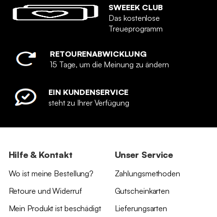
SWEEEK CLUB
Das kostenlose
Treueprogramm
RETOURENABWICKLUNG
15 Tage, um die Meinung zu ändern
EIN KUNDENSERVICE
steht zu Ihrer Verfügung
Hilfe & Kontakt
Unser Service
Wo ist meine Bestellung?
Zahlungsmethoden
Retoure und Widerruf
Gutscheinkarten
Mein Produkt ist beschädigt
Lieferungsarten