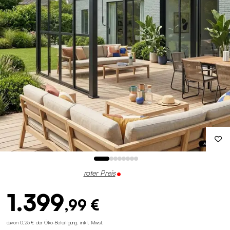
roter Preis
1.399
,99 €
davon 0,25 € der Öko-Beteiligung
.
inkl. Mwst.