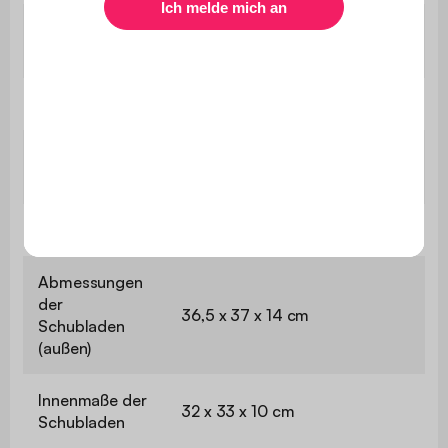
Maximale
27 kg
Belastung
Mit Stauraum
Ja
Mit
Ja
Schubladen
Abmessungen
120 x 57 x 76 cm
Abmessungen
der
36,5 x 37 x 14 cm
Schubladen
(außen)
Innenmaße der
32 x 33 x 10 cm
Schubladen