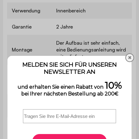
Verwendung
Innenbereich
Garantie
2 Jahre
Der Aufbau ist sehr einfach,
Montage
eine Bedienungsanleitung wird
mitgeliefert.
✖
Abstand
zwischen den
100 / 45 cm
Füßen / Beinen
Stärke der
2,1 cm
Platte
Länge der
120 cm
Platte