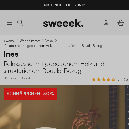
KOSTENLOSE LIEFERUNG*
sweeek
Wohnzimmer
Sessel
Relaxsessel mit gebogenem Holz und strukturiertem Bouclé-Bezug
Ines
Relaxsessel mit gebogenem Holz und
strukturiertem Bouclé-Bezug
IINESOKCHBCLWH
3.4 (5)
SCHNÄPPCHEN
-30%