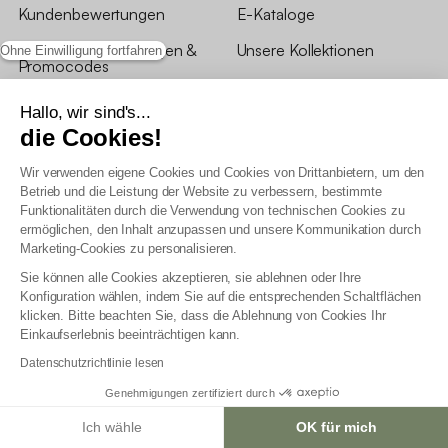
Kundenbewertungen
E-Kataloge
*Angebotsbedingungen &
Unsere Kollektionen
Ohne Einwilligung fortfahren
Promocodes
Bewertungen von sweeek
Hallo, wir sind's...
die Cookies!
Unsere Geschäfte
Wir verwenden eigene Cookies und Cookies von Drittanbietern, um den
Betrieb und die Leistung der Website zu verbessern, bestimmte
Funktionalitäten durch die Verwendung von technischen Cookies zu
ermöglichen, den Inhalt anzupassen und unsere Kommunikation durch
Marketing-Cookies zu personalisieren.
Allgemeine Geschäftsbedingungen
Sie können alle Cookies akzeptieren, sie ablehnen oder Ihre
AGB Treueprogramm
Konfiguration wählen, indem Sie auf die entsprechenden Schaltflächen
Datenschutzrichtlinien
klicken. Bitte beachten Sie, dass die Ablehnung von Cookies Ihr
Allgemeine Geschäftsbedingungen für Geschäftskunden
Einkaufserlebnis beeinträchtigen kann.
Erklärung zur Barrierefreiheit
Datenschutzrichtlinie lesen
Genehmigungen zertifiziert durch
Ich wähle
OK für mich