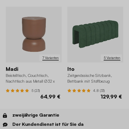
7 Varianten
5 Varianten
Madi
Ito
Beistelltisch, Couchtisch,
Zeitgenössische Sitzbank,
Nachttisch aus Metall Ø32 x
Bettbank mit Stoffbezug
H42cm
5 (23)
4.8 (33)
64,99 €
129,99 €
zweijährige Garantie
Der Kundendienst ist für Sie da