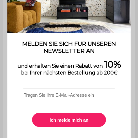
Maximale Belastung
110 kg
Verwendung
Innenbereich
Garantie
2 Jahre
Der Aufbau ist sehr
einfach, eine
Montage
Bedienungsanleitung
wird mitgeliefert.
Polsterung Sitzfläche
Polyurethanschaum (24
und Rückenlehne
kg/m3)
Sessel
B 66 x T 59 x H 76 cm
Rückenlehne
B 60 x H 40 cm