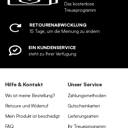
Das kostenlose
Treueprogramm
RETOURENABWICKLUNG
15 Tage, um die Meinung zu ändern
EIN KUNDENSERVICE
steht zu Ihrer Verfügung
Hilfe & Kontakt
Unser Service
Wo ist meine Bestellung?
Zahlungsmethoden
Retoure und Widerruf
Gutscheinkarten
Mein Produkt ist beschädigt
Lieferungsarten
FAQ
Ihr Treueprogramm