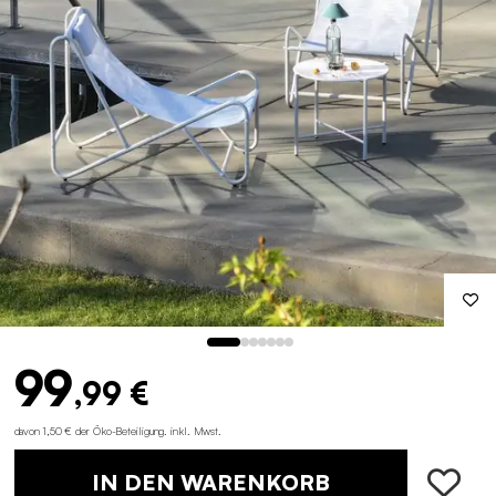
99
,99 €
davon 1,50 € der Öko-Beteiligung
.
inkl. Mwst.
IN DEN WARENKORB