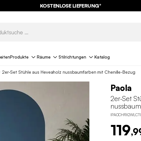
KOSTENLOSE LIEFERUNG*
eiten
Produkte
Räume
Stilrichtungen
Katalog
2er-Set Stühle aus Heveaholz nussbaumfarben mit Chenille-Bezug
Paola
2er-Set S
nussbaumf
IPAOCHRX2WLCT
119
,9