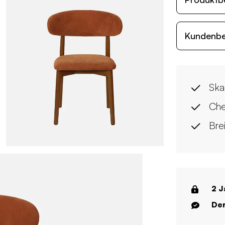
Kundenb
Ska
Che
Bre
2 J
Der