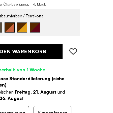
er Öko-Beteiligung
.
inkl. Mwst.
baumfarben / Terrakotta
 DEN WARENKORB
nerhalb von 1 Woche
ose Standardlieferung (
siehe
en
)
wischen
Freitag, 21. August
und
26. August
eschreibung
Kundenfragen