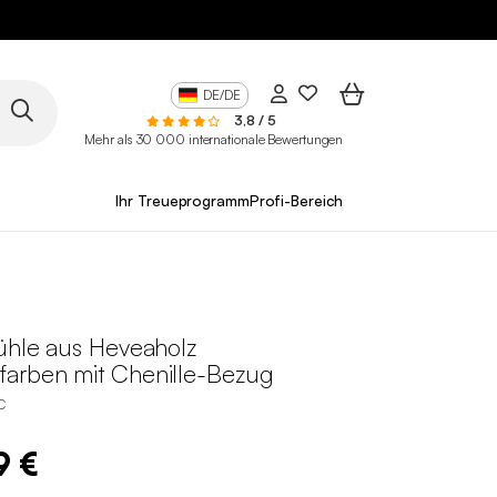
DE/DE
3,8 / 5
Mehr als 30 000 internationale Bewertungen
Ihr Treueprogramm
Profi-Bereich
tühle aus Heveaholz
arben mit Chenille-Bezug
C
9 €