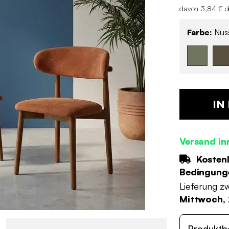
davon 3,84 € d
Farbe:
Nuss
IN
Versand in
Kostenl
Bedingung
Lieferung z
Mittwoch, 
Produktb