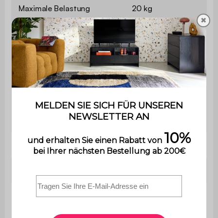
Maximale Belastung
20 kg
✖
Verwendung
Innenbereich
Garantie
2 Jahre
Der Aufbau ist sehr einfach,
Montage
eine Bedienungsanleitung
wird mitgeliefert.
Mit Schubladen
Ja
Länge
40 cm
Farbe der
Nussbaum
Tischplatte