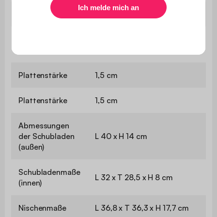
Abmessungen
B 40 x T 40 x H 50 cm
Abmessungen
B 39,8 x T 38,2 cm
der Tischplatte
Plattenstärke
1,5 cm
Plattenstärke
1,5 cm
Abmessungen
der Schubladen
L 40 x H 14 cm
(außen)
Schubladenmaße
L 32 x T 28,5 x H 8 cm
(innen)
Nischenmaße
L 36,8 x T 36,3 x H 17,7 cm