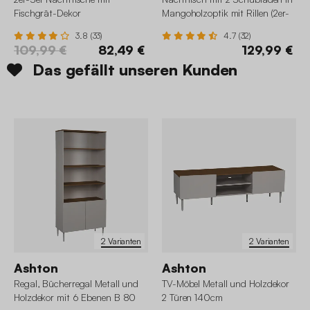
Fischgrät-Dekor
Mangoholzoptik mit Rillen (2er-
Set)
3.8 (33)
4.7 (32)
109,99 €
82,49 €
129,99 €
Das gefällt unseren Kunden
2 Varianten
2 Varianten
Ashton
Ashton
Regal, Bücherregal Metall und
TV-Möbel Metall und Holzdekor
Holzdekor mit 6 Ebenen B 80
2 Türen 140cm