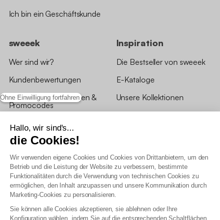
Ich bin ein Geschäftskunde
sweeek
Inspiration
Wer sind wir?
Die Bestseller von sweeek
Kundenbewertungen
E-Kataloge
*Angebotsbedingungen &
Unsere Kollektionen
Ohne Einwilligung fortfahren
Promocodes
Bewertungen von sweeek
Hallo, wir sind's...
die Cookies!
Unsere Geschäfte
Wir verwenden eigene Cookies und Cookies von Drittanbietern, um den
Betrieb und die Leistung der Website zu verbessern, bestimmte
Funktionalitäten durch die Verwendung von technischen Cookies zu
ermöglichen, den Inhalt anzupassen und unsere Kommunikation durch
Marketing-Cookies zu personalisieren.
Allgemeine Geschäftsbedingungen
Sie können alle Cookies akzeptieren, sie ablehnen oder Ihre
AGB Treueprogramm
Konfiguration wählen, indem Sie auf die entsprechenden Schaltflächen