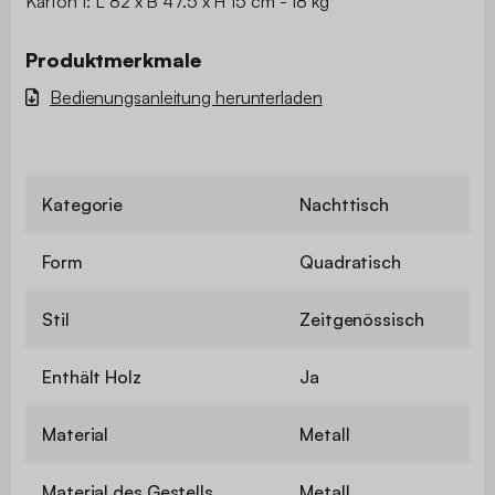
Karton 1: L 82 x B 47.5 x H 15 cm - 18 kg
Produktmerkmale
Bedienungsanleitung herunterladen
Kategorie
Nachttisch
Form
Quadratisch
Stil
Zeitgenössisch
Enthält Holz
Ja
Material
Metall
Material des Gestells
Metall