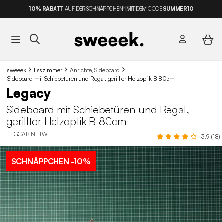
10% RABATT
AUF DER SCHNÄPPCHEN* MIT DEM CODE
SUMMER10
sweeek
Esszimmer
Anrichte, Sideboard
Sideboard mit Schiebetüren und Regal, gerillter Holzoptik B 80cm
Legacy
Sideboard mit Schiebetüren und Regal,
gerillter Holzoptik B 80cm
ILEGCABINETWL
3.9 (18)
SCHNÄPPCHEN
-10%