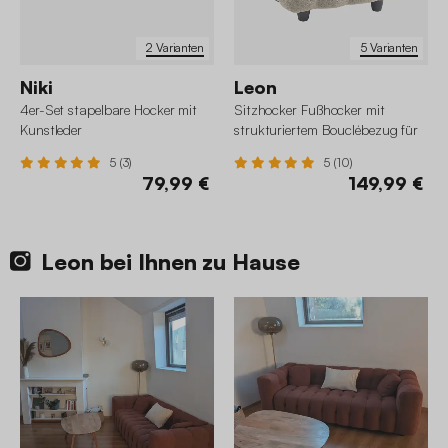
2 Varianten
5 Varianten
Niki
Leon
4er-Set stapelbare Hocker mit
Sitzhocker Fußhocker mit
Kunstleder
strukturiertem Bouclébezug für
3-Sitzer Sofa Leon
5 (3)
5 (10)
79,99 €
149,99 €
Leon bei Ihnen zu Hause