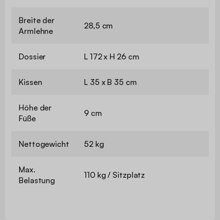
Breite der
28,5 cm
Armlehne
Dossier
L 172 x H 26 cm
Kissen
L 35 x B 35 cm
Höhe der
9 cm
Füße
Nettogewicht
52 kg
Max.
110 kg / Sitzplatz
Belastung