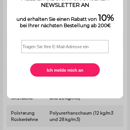
Der Aufbau ist sehr einfach,
Montage
eine Bedienungsanleitung wird
mitgeliefert.
Gewicht
52 kg
Grammatur
530 g/m²
Beschichtung
Struktur
Eukalyptusholz und Sperrholz
Polsterung
Polyurethanschaum (25 kg/m3
Sitzfläche
und 28 kg/m3)
Polsterung
Polyurethanschaum (12 kg/m3
Rückenlehne
und 28 kg/m3)