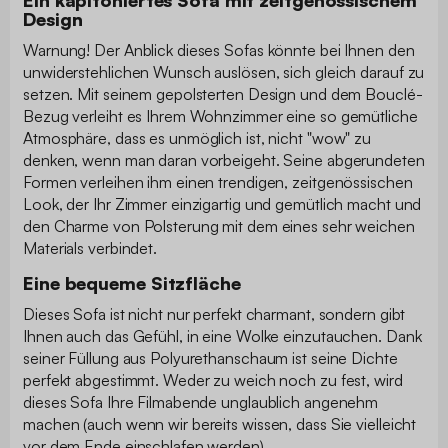
Ein kapitoniertes Sofa mit zeitgenössischem
Design
Warnung! Der Anblick dieses Sofas könnte bei Ihnen den
unwiderstehlichen Wunsch auslösen, sich gleich darauf zu
setzen. Mit seinem gepolsterten Design und dem Bouclé-
Bezug verleiht es Ihrem Wohnzimmer eine so gemütliche
Atmosphäre, dass es unmöglich ist, nicht "wow" zu
denken, wenn man daran vorbeigeht. Seine abgerundeten
Formen verleihen ihm einen trendigen, zeitgenössischen
Look, der Ihr Zimmer einzigartig und gemütlich macht und
den Charme von Polsterung mit dem eines sehr weichen
Materials verbindet.
Eine bequeme Sitzfläche
Dieses Sofa ist nicht nur perfekt charmant, sondern gibt
Ihnen auch das Gefühl, in eine Wolke einzutauchen. Dank
seiner Füllung aus Polyurethanschaum ist seine Dichte
perfekt abgestimmt. Weder zu weich noch zu fest, wird
dieses Sofa Ihre Filmabende unglaublich angenehm
machen (auch wenn wir bereits wissen, dass Sie vielleicht
vor dem Ende einschlafen werden).