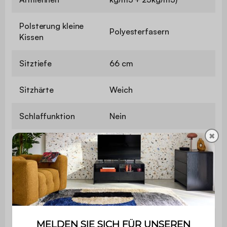
Polsterung kleine
Polyesterfasern
Kissen
Sitztiefe
66 cm
Sitzhärte
Weich
Schlaffunktion
Nein
✖
Maximale
110 kg pro Sitzplatz
Belastung
Verwendung
Nur für den Privatgebrauch
Garantie
2 Jahre