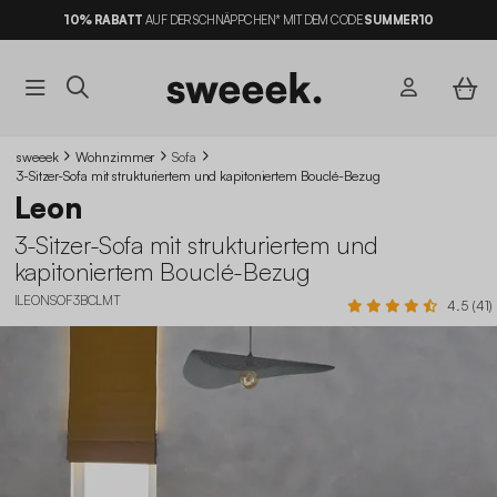
10% RABATT
AUF DER SCHNÄPPCHEN* MIT DEM CODE
SUMMER10
sweeek
Wohnzimmer
Sofa
3-Sitzer-Sofa mit strukturiertem und kapitoniertem Bouclé-Bezug
Leon
3-Sitzer-Sofa mit strukturiertem und
kapitoniertem Bouclé-Bezug
ILEONSOF3BCLMT
4.5 (41)