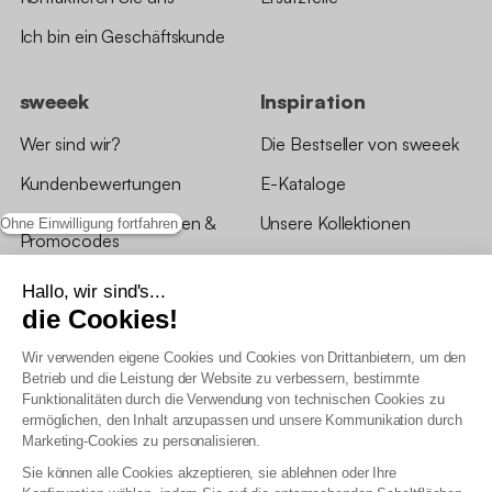
Ich bin ein Geschäftskunde
sweeek
Inspiration
Wer sind wir?
Die Bestseller von sweeek
Kundenbewertungen
E-Kataloge
*Angebotsbedingungen &
Unsere Kollektionen
Ohne Einwilligung fortfahren
Promocodes
Bewertungen von sweeek
Hallo, wir sind's...
die Cookies!
Unsere Geschäfte
Wir verwenden eigene Cookies und Cookies von Drittanbietern, um den
Betrieb und die Leistung der Website zu verbessern, bestimmte
Funktionalitäten durch die Verwendung von technischen Cookies zu
ermöglichen, den Inhalt anzupassen und unsere Kommunikation durch
Marketing-Cookies zu personalisieren.
Allgemeine Geschäftsbedingungen
Sie können alle Cookies akzeptieren, sie ablehnen oder Ihre
AGB Treueprogramm