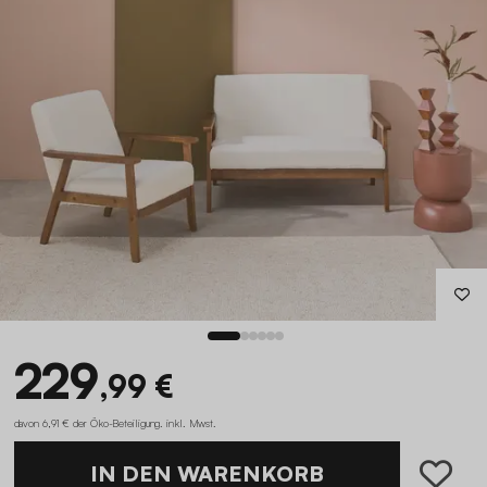
229
,99 €
davon 6,91 € der Öko-Beteiligung
.
inkl. Mwst.
IN DEN WARENKORB