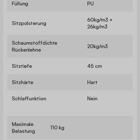
Füllung
PU
60kg/m3 +
Sitzpolsterung
26kg/m3
Schaumstoffdichte
20kg/m3
Rückenlehne
Sitztiefe
45 cm
Sitzhärte
Hart
Schlaffunktion
Nein
Maximale
110 kg
Belastung