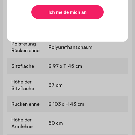
Dicke
5 cm
Polsterung
Recycelter Schaumstoff +
Sitzfläche
Polyurethanschaumstoff
Polsterung
Polyurethanschaum
Rückenlehne
Sitzfläche
B 97 x T 45 cm
Höhe der
37 cm
Sitzfläche
Rückenlehne
B 103 x H 43 cm
Höhe der
50 cm
Armlehne