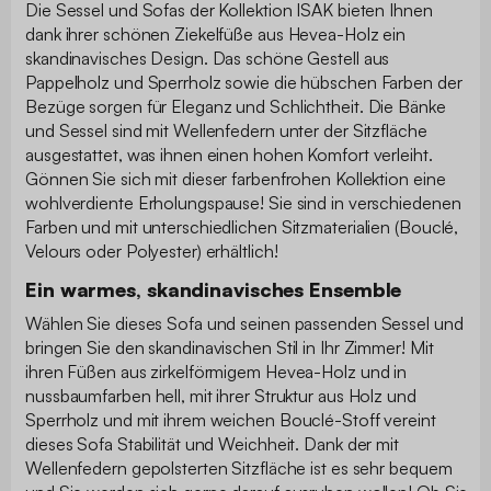
Die Sessel und Sofas der Kollektion ISAK bieten Ihnen
dank ihrer schönen Ziekelfüße aus Hevea-Holz ein
skandinavisches Design. Das schöne Gestell aus
Pappelholz und Sperrholz sowie die hübschen Farben der
Bezüge sorgen für Eleganz und Schlichtheit. Die Bänke
und Sessel sind mit Wellenfedern unter der Sitzfläche
ausgestattet, was ihnen einen hohen Komfort verleiht.
Gönnen Sie sich mit dieser farbenfrohen Kollektion eine
wohlverdiente Erholungspause! Sie sind in verschiedenen
Farben und mit unterschiedlichen Sitzmaterialien (Bouclé,
Velours oder Polyester) erhältlich!
Ein warmes, skandinavisches Ensemble
Wählen Sie dieses Sofa und seinen passenden Sessel und
bringen Sie den skandinavischen Stil in Ihr Zimmer! Mit
ihren Füßen aus zirkelförmigem Hevea-Holz und in
nussbaumfarben hell, mit ihrer Struktur aus Holz und
Sperrholz und mit ihrem weichen Bouclé-Stoff vereint
dieses Sofa Stabilität und Weichheit. Dank der mit
Wellenfedern gepolsterten Sitzfläche ist es sehr bequem