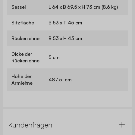
Sessel
L 64 x B 69,5 x H 73 cm (8,6 kg)
Sitzfläche
B 53 x T 45 cm
Rückenlehne
B 53 x H 43 cm
Dicke der
5 cm
Rückenlehne
Höhe der
48 / 51 cm
Armlehne
Kundenfragen