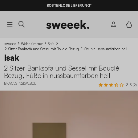
10% RABATT
AUF DER SCHNÄPPCHEN* MIT DEM CODE
KOSTENLOSE LIEFERUNG*
SUMMER10
sweeek
Wohnzimmer
Sofa
2-Sitzer-Banksofa und Sessel mit Bouclé-Bezug, Füße in nussbaumfarben hell
Isak
2-Sitzer-Banksofa und Sessel mit Bouclé-
Bezug, Füße in nussbaumfarben hell
ISKACLS1N2LWLBCL
3.5 (2)