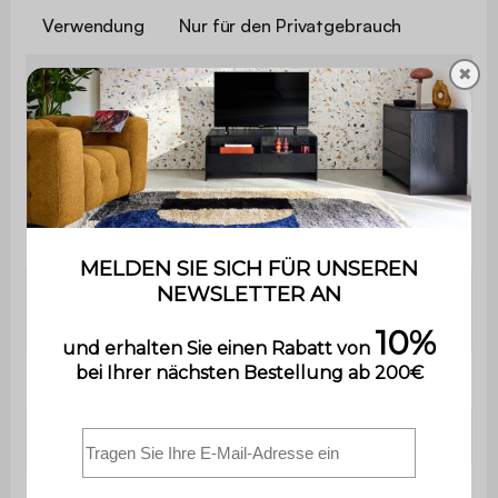
Verwendung
Nur für den Privatgebrauch
✖
Garantie
2 Jahre
Das Produkt wird als Bausatz
geliefert und wird von Ihnen
Montage
selbst zusammengebaut. Eine
Bedienungsanleitung wird
mitgeliefert.
Hevea-Holz, in nussbaumfarben
Fußgestell
hell getönt
Sitzfläche
Wellenfeder
Sofa
L 114 x B 69,5 x H 73 cm (12,5 kg)
Sitzfläche: 10 cm / Rückenlehne: