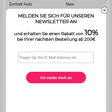
Enthält Holz
Nein
✖
Material
Stoff
Material des Gestells
Schaumstoff
Grammatur
350 g/m²
Füllung
PU
Polyurethanschaum
Sitzpolsterung
(30kg/m3)
Schaumstoffdichte
Polyurethanschaum
Rückenlehne
(30kg/m3)