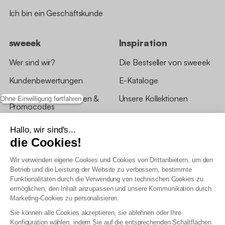
Ich bin ein Geschäftskunde
sweeek
Inspiration
Wer sind wir?
Die Bestseller von sweeek
Kundenbewertungen
E-Kataloge
*Angebotsbedingungen &
Unsere Kollektionen
Ohne Einwilligung fortfahren
Promocodes
Bewertungen von sweeek
Hallo, wir sind's...
die Cookies!
Unsere Geschäfte
Wir verwenden eigene Cookies und Cookies von Drittanbietern, um den
Betrieb und die Leistung der Website zu verbessern, bestimmte
Funktionalitäten durch die Verwendung von technischen Cookies zu
ermöglichen, den Inhalt anzupassen und unsere Kommunikation durch
Marketing-Cookies zu personalisieren.
Allgemeine Geschäftsbedingungen
Sie können alle Cookies akzeptieren, sie ablehnen oder Ihre
AGB Treueprogramm
Konfiguration wählen, indem Sie auf die entsprechenden Schaltflächen