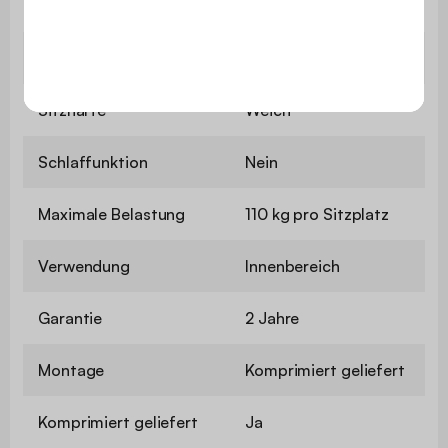
Sitzhöhe
41 cm
Sitztiefe
63 cm
Sitzhärte
Weich
Schlaffunktion
Nein
Maximale Belastung
110 kg pro Sitzplatz
Verwendung
Innenbereich
Garantie
2 Jahre
Montage
Komprimiert geliefert
Komprimiert geliefert
Ja