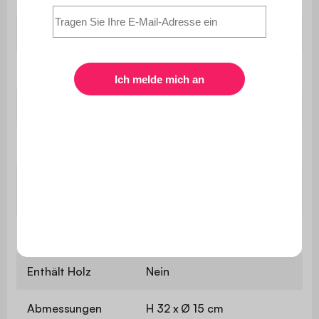
Aufladung
USB-C-Kabel
Bewegungsmelder
Nein
Gewicht
0,5 kg
Verwendung
Innen / Außen
Das Produkt wird montiert
Montage
geliefert
Garantie
2 Jahre
Enthält Holz
Nein
Abmessungen
H 32 x Ø 15 cm