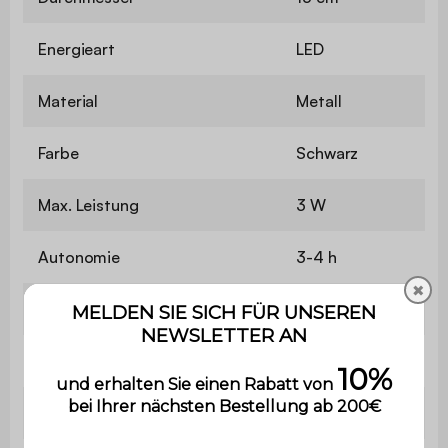
Energieart
LED
Material
Metall
Farbe
Schwarz
Max. Leistung
3 W
Autonomie
3-4 h
✖
Anzahl von LEDs
18
Akkumulator/Batterie
1800 mAh
Ladezeit
3 h