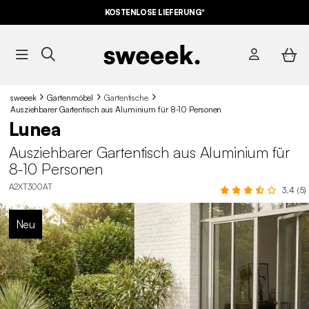
10% RABATT
AUF DER SCHNÄPPCHEN* MIT DEM CODE
KOSTENLOSE LIEFERUNG*
SUMMER10
sweeek
Gartenmöbel
Gartentische
Ausziehbarer Gartentisch aus Aluminium für 8-10 Personen
Lunea
Ausziehbarer Gartentisch aus Aluminium für
8-10 Personen
A2XT300AT
3.4 (5)
Neu