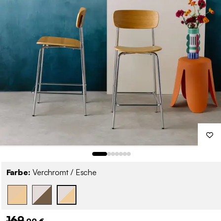
Farbe:
Verchromt / Esche
169
,99 €