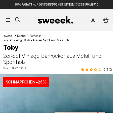
10% RABATT
AUF DER SCHNÄPPCHEN* MIT DEM CODE
SUMMER10
sweeek
Küche
Barhocker
2er-Set Vintage Barhocker aus Metall und Sperrholz
Toby
2er-Set Vintage Barhocker aus Metall und
Sperrholz
ITOBBSTX2CHASH
2.3 (3)
SCHNÄPPCHEN
-25%