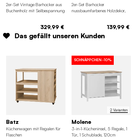
2er-Set Vintage Barhocker aus
2er-Set Barhocker
Buchenholz mit Seilbespannung
nussbaumfarbenes Holzdekor,
wasserabweisender Stoff und
verchromte Metallbeine
329,99 €
139,99 €
Das gefällt unseren Kunden
SCHNÄPPCHEN
-10%
2 Varianten
Batz
Molene
Küchenwagen mit Regalen für
3-in-1-Kücheninsel, 5 Regale, 1
Flaschen
Tür, 1 Schublade, 120cm