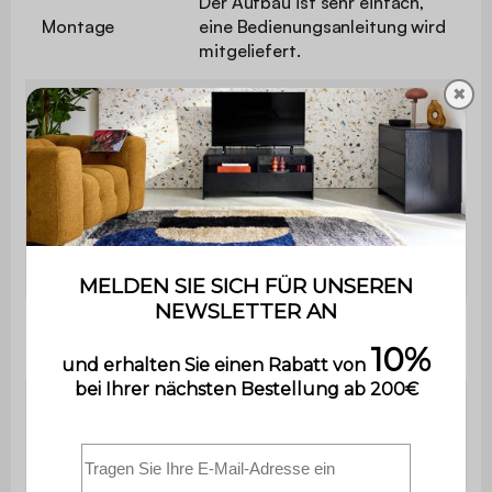
Der Aufbau ist sehr einfach,
Montage
eine Bedienungsanleitung wird
mitgeliefert.
✖
Maximale
100 kg
Belastung
Abmessungen
B 40 x T 40 x H 50 cm
Abmessungen
B 40 x T 40 cm
der Platte
Dicke der
1,5 cm
Platten
Abmessungen
der
L 33,3 x H 15,5 cm
Schubladen
(außen)