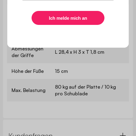
Abmessungen
der
B 28,8 x T 32 x H 10 cm
Schubladen
(innen)
Abmessungen
L 28,4 x H 3 x T 1,8 cm
der Griffe
Höhe der Füße
15 cm
80 kg auf der Platte / 10 kg
Max. Belastung
pro Schublade
Kundenfragen