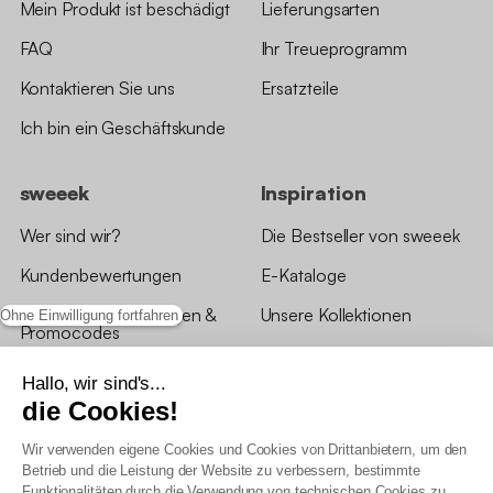
Mein Produkt ist beschädigt
Lieferungsarten
FAQ
Ihr Treueprogramm
Kontaktieren Sie uns
Ersatzteile
Ich bin ein Geschäftskunde
sweeek
Inspiration
Wer sind wir?
Die Bestseller von sweeek
Kundenbewertungen
E-Kataloge
*Angebotsbedingungen &
Unsere Kollektionen
Ohne Einwilligung fortfahren
Promocodes
Bewertungen von sweeek
Hallo, wir sind's...
die Cookies!
Unsere Geschäfte
Wir verwenden eigene Cookies und Cookies von Drittanbietern, um den
Betrieb und die Leistung der Website zu verbessern, bestimmte
Funktionalitäten durch die Verwendung von technischen Cookies zu