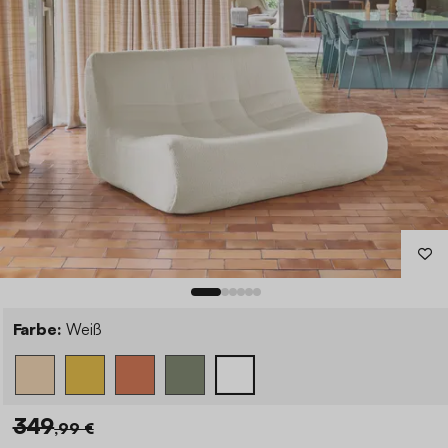
Farbe:
Weiß
349
,99 €