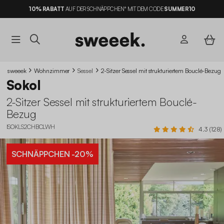
10% RABATT
AUF DER SCHNÄPPCHEN* MIT DEM CODE
SUMMER10
sweeek
Wohnzimmer
Sessel
2-Sitzer Sessel mit strukturiertem Bouclé-Bezug
Sokol
2-Sitzer Sessel mit strukturiertem Bouclé-
Bezug
ISOKLS2CHBCLWH
4.3 (128)
SCHNÄPPCHEN
-20%