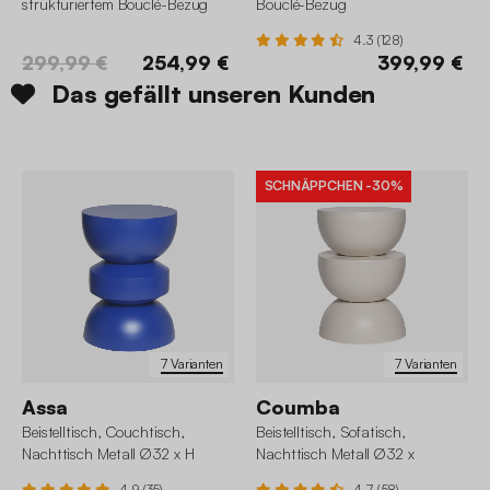
strukturiertem Bouclé-Bezug
Bouclé-Bezug
4.3 (128)
299,99 €
254,99 €
399,99 €
Das gefällt unseren Kunden
SCHNÄPPCHEN
-30%
7 Varianten
7 Varianten
Assa
Coumba
Beistelltisch, Couchtisch,
Beistelltisch, Sofatisch,
Nachttisch Metall Ø32 x H
Nachttisch Metall Ø32 x
43,5cm
H46,5cm
4.9 (35)
4.7 (58)