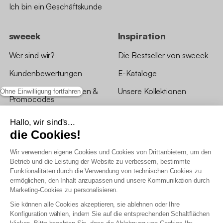
Ich bin ein Geschäftskunde
sweeek
Inspiration
Wer sind wir?
Die Bestseller von sweeek
Kundenbewertungen
E-Kataloge
*Angebotsbedingungen &
Unsere Kollektionen
Ohne Einwilligung fortfahren
Promocodes
Bewertungen von sweeek
Hallo, wir sind's...
die Cookies!
Unsere Geschäfte
Wir verwenden eigene Cookies und Cookies von Drittanbietern, um den
Betrieb und die Leistung der Website zu verbessern, bestimmte
Funktionalitäten durch die Verwendung von technischen Cookies zu
ermöglichen, den Inhalt anzupassen und unsere Kommunikation durch
Marketing-Cookies zu personalisieren.
Allgemeine Geschäftsbedingungen
Sie können alle Cookies akzeptieren, sie ablehnen oder Ihre
AGB Treueprogramm
Konfiguration wählen, indem Sie auf die entsprechenden Schaltflächen
Datenschutzrichtlinien