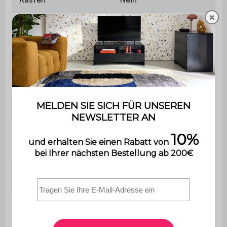
✖
Inklusive Kopfstütze
Nein
Enthält Holz
Nein
Material
Strukturiertes Bouclé
Material des Gestells
Schaumstoff
Grammatur
500 g/m²
Polyurethanschaum
Sitzpolsterung
(30kg/m3)
Schaumstoffdichte
Polyurethanschaum
Rückenlehne
(30kg/m3)