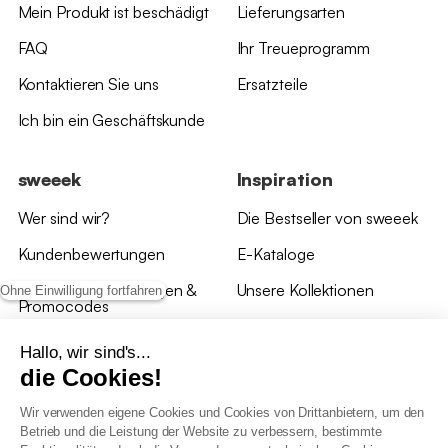
Mein Produkt ist beschädigt
Lieferungsarten
FAQ
Ihr Treueprogramm
Kontaktieren Sie uns
Ersatzteile
Ich bin ein Geschäftskunde
sweeek
Inspiration
Wer sind wir?
Die Bestseller von sweeek
Kundenbewertungen
E-Kataloge
*Angebotsbedingungen &
Unsere Kollektionen
Ohne Einwilligung fortfahren
Promocodes
Bewertungen von sweeek
Hallo, wir sind's...
die Cookies!
Unsere Geschäfte
Wir verwenden eigene Cookies und Cookies von Drittanbietern, um den
Betrieb und die Leistung der Website zu verbessern, bestimmte