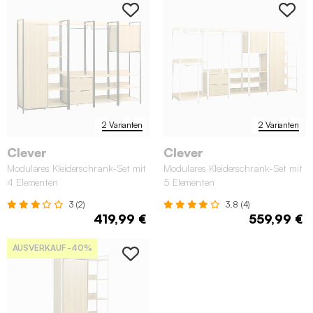
2 Varianten
2 Varianten
Clever
Clever
Modulares Kleiderschrank-Set mit
Modulares Kleiderschrank-Set mit
4 Elementen
5 Elementen
3 (2)
3.8 (4)
419,99 €
559,99 €
AUSVERKAUF
-40%