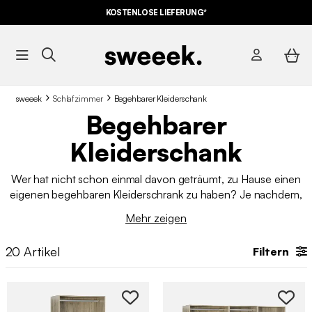
KOSTENLOSE LIEFERUNG*
sweeek
Schlafzimmer
Begehbarer Kleiderschank
Begehbarer
Kleiderschank
Wer hat nicht schon einmal davon geträumt, zu Hause einen
eigenen begehbaren Kleiderschrank zu haben? Je nachdem,
wie viel Platz Sie haben, haben wir bestimmt etwas für Sie!
Mehr zeigen
Entdecken Sie unsere Auswahl an Ankleidemöbeln, um Ihre
Kleidung und andere Dinge nach Lust und Laune zu
20
Artikel
Filtern
verstauen.