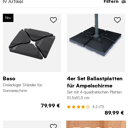
19
Artikel
Filtern
Neu
Baso
4er Set Ballastplatten
Dreieckiger Ständer für
für Ampelschirme
Sonnenschirm
Set mit 4 quadratischen Platten
51,5x51,5 cm
79,99 €
4.2 (77)
89,99 €