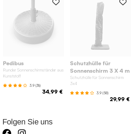
Pedibus
Schutzhülle für
Runder Sonnenschirmständer aus
Sonnenschirm 3 X 4 m
Kunststoff
Schutzhülle für Sonnenschirm
3x4
3.9 (36)
34,99 €
3.9 (58)
29,99 €
Folgen Sie uns