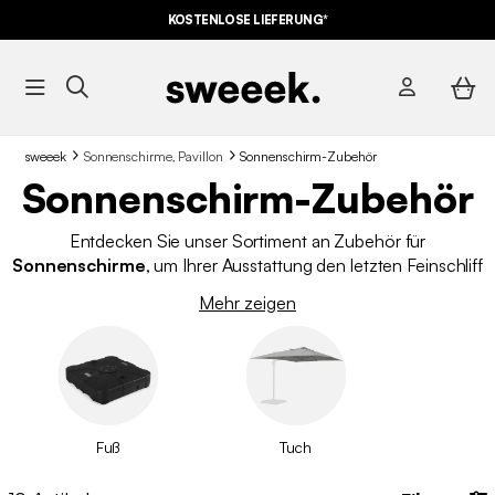
KOSTENLOSE LIEFERUNG*
sweeek
Sonnenschirme, Pavillon
Sonnenschirm-Zubehör
Sonnenschirm-Zubehör
Entdecken Sie unser Sortiment an Zubehör für
Sonnenschirme
, um Ihrer Ausstattung den letzten Feinschliff
zu geben. Benötigen Sie Ballastplatten für Ihren
Mehr zeigen
Sonnenschirm? Oder einen Sonnenschirmständer? Vielleicht
suchen Sie auch nach einer Schutzhülle, um Ihren Schirmstoff
vor Witterung zu schützen? Zögern Sie nicht länger, werfen
Sie einen Blick auf unser Sortiment zu Bestpreisen und lassen
Sie sich in Versuchung bringen.
Fuß
Tuch