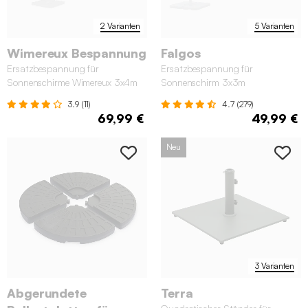
2 Varianten
5 Varianten
Wimereux Bespannung
Falgos
Ersatzbespannung für
Ersatzbespannung für
Sonnenschirme Wimereux 3x4m
Sonnenschirm 3x3m
3.9 (11)
4.7 (279)
69,99 €
49,99 €
Neu
3 Varianten
Abgerundete
Terra