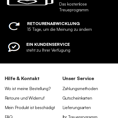
Das kostenlose
Treueprogramm
RETOURENABWICKLUNG
15 Tage, um die Meinung zu ändern
EIN KUNDENSERVICE
steht zu Ihrer Verfügung
Hilfe & Kontakt
Unser Service
Wo ist meine Bestellung?
Zahlungsmethoden
Retoure und Widerruf
Gutscheinkarten
Mein Produkt ist beschädigt
Lieferungsarten
FAQ
Ihr Treueprogramm