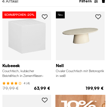
4
Artikel
Filtern
SCHNÄPPCHEN
-20%
Neu
Kubeeek
Nell
Couchtisch, kubischer
Ovaler Couchtisch mit Betonoptik
Beistelltisch in Zementfliesen-
in weiß
Optik 40 x 40 cm, weiß
4 (4)
79,99 €
63,99 €
199,99 €