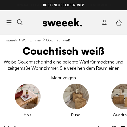
KOSTENLOSE LIEFERUNG*
sweeek
Wohnzimmer
Couchtisch weiß
Couchtisch weiß
Weiße Couchtische sind eine beliebte Wahl für moderne und
zeitgemäße Wohnzimmer. Sie verleihen dem Raum einen
Touch von Helligkeit und Eleganz. Nachstehend finden Sie die
Mehr zeigen
sweeek-Auswahl
.
Holz
Rund
Quadra