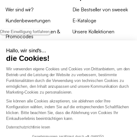
Wer sind wir?
Die Bestseller von sweeek
Kundenbewertungen
E-Kataloge
*Angebotsbedingungen &
Unsere Kollektionen
Ohne Einwilligung fortfahren
Promocodes
Bewertungen von sweeek
Hallo, wir sind's...
die Cookies!
Unsere Geschäfte
Wir verwenden eigene Cookies und Cookies von Drittanbietern, um den
Betrieb und die Leistung der Website zu verbessern, bestimmte
Funktionalitäten durch die Verwendung von technischen Cookies zu
ermöglichen, den Inhalt anzupassen und unsere Kommunikation durch
Marketing-Cookies zu personalisieren.
Allgemeine Geschäftsbedingungen
Sie können alle Cookies akzeptieren, sie ablehnen oder Ihre
AGB Treueprogramm
Konfiguration wählen, indem Sie auf die entsprechenden Schaltflächen
Datenschutzrichtlinien
klicken. Bitte beachten Sie, dass die Ablehnung von Cookies Ihr
Allgemeine Geschäftsbedingungen für Geschäftskunden
Einkaufserlebnis beeinträchtigen kann.
Erklärung zur Barrierefreiheit
Datenschutzrichtlinie lesen
Genehmigungen zertifiziert durch