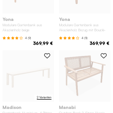
Yona
Yona
Modulare Gartenbank aus
Modulare Gartenbank aus
Akazienholz beige
Akazienholz Bezug mit Bouclé-
Look
4 (9)
4 (9)
369,99 €
369,99 €
2 Varianten
Madison
Manabi
Gartenbank Aluminium, 4 Plätze
Outdoor-Bank 2-Sitzer Akazie