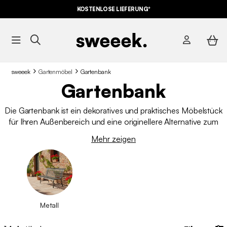
KOSTENLOSE LIEFERUNG*
sweeek
Gartenmöbel
Gartenbank
Gartenbank
Die Gartenbank ist ein dekoratives und praktisches Möbelstück
für Ihren Außenbereich und eine originellere Alternative zum
traditionellen
Gartenstuhl
. Ob aus Holz oder Metall: Entdecken
Mehr zeigen
Sie unsere Auswahl, die Komfort, Funktionalität und Ästhetik
vereint. Ob zum Entspannen, zur Erweiterung Ihrer
Gartenmöbel
oder einfach zur Verschönerung Ihrer Terrasse
– finden Sie die Bank, die sich perfekt in Ihren Außenbereich
einfügt.
Metall