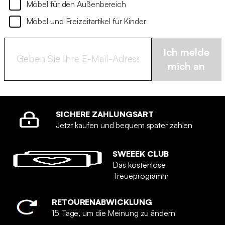
Möbel für den Außenbereich
Möbel und Freizeitartikel für Kinder
Ich melde
mich an
SICHERE ZAHLUNGSART
Jetzt kaufen und bequem später zahlen
SWEEEK CLUB
Das kostenlose
Treueprogramm
RETOURENABWICKLUNG
15 Tage, um die Meinung zu ändern