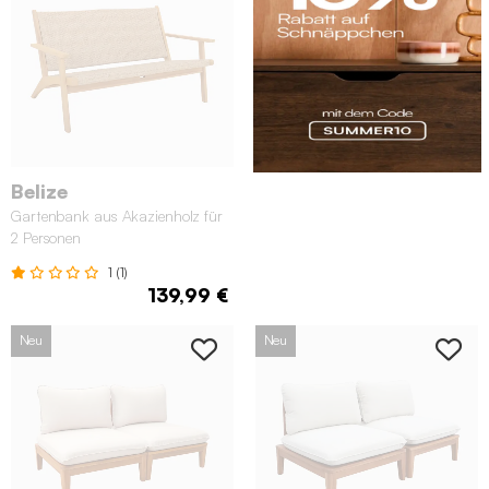
Belize
Gartenbank aus Akazienholz für
2 Personen
1 (1)
139,99 €
Neu
Neu