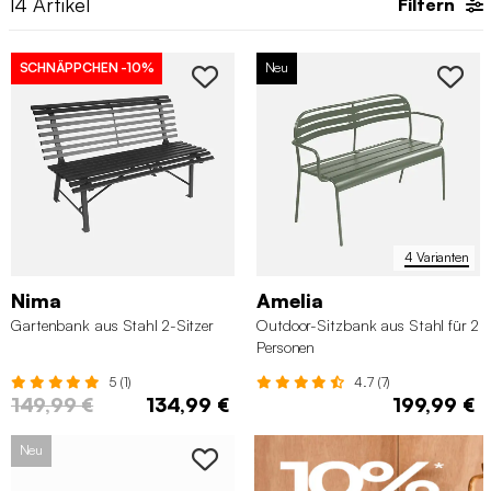
14
Artikel
Filtern
SCHNÄPPCHEN
-10%
Neu
4 Varianten
Nima
Amelia
Gartenbank aus Stahl 2-Sitzer
Outdoor-Sitzbank aus Stahl für 2
Personen
5 (1)
4.7 (7)
149,99 €
134,99 €
199,99 €
Neu