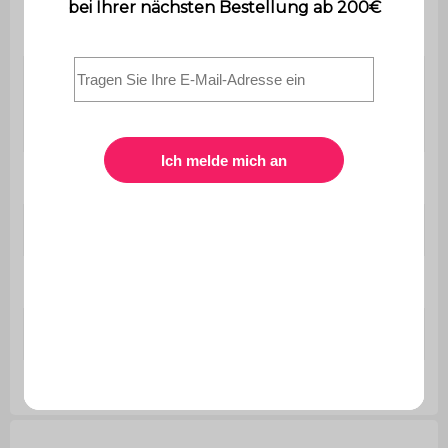
Maximale
110 kg pro Sitzplatz
Belastung
Der Aufbau ist sehr einfach,
Montage
eine Bedienungsanleitung wird
mitgeliefert.
Enthält Holz
Nein
Verwendung
Außenbereich
Garantie
2 Jahre
Abmessungen
L 140 x B 73 x H 81,5 cm