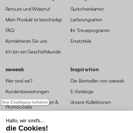
Retoure und Widerruf
Gutscheinkarten
Mein Produkt ist beschädigt
Lieferungsarten
FAQ
Ihr Treueprogramm
Kontaktieren Sie uns
Ersatzteile
Ich bin ein Geschäftskunde
sweeek
Inspiration
Wer sind wir?
Die Bestseller von sweeek
Kundenbewertungen
E-Kataloge
*Angebotsbedingungen &
Unsere Kollektionen
Ohne Einwilligung fortfahren
Promocodes
Bewertungen von sweeek
Hallo, wir sind's...
die Cookies!
Unsere Geschäfte