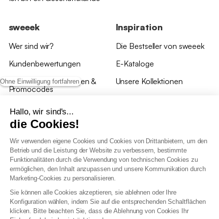
sweeek
Inspiration
Wer sind wir?
Die Bestseller von sweeek
Kundenbewertungen
E-Kataloge
*Angebotsbedingungen &
Unsere Kollektionen
Ohne Einwilligung fortfahren
Promocodes
Bewertungen von sweeek
Hallo, wir sind's...
die Cookies!
Unsere Geschäfte
Wir verwenden eigene Cookies und Cookies von Drittanbietern, um den
Betrieb und die Leistung der Website zu verbessern, bestimmte
Funktionalitäten durch die Verwendung von technischen Cookies zu
ermöglichen, den Inhalt anzupassen und unsere Kommunikation durch
Marketing-Cookies zu personalisieren.
Allgemeine Geschäftsbedingungen
Sie können alle Cookies akzeptieren, sie ablehnen oder Ihre
AGB Treueprogramm
Konfiguration wählen, indem Sie auf die entsprechenden Schaltflächen
Datenschutzrichtlinien
klicken. Bitte beachten Sie, dass die Ablehnung von Cookies Ihr
Allgemeine Geschäftsbedingungen für Geschäftskunden