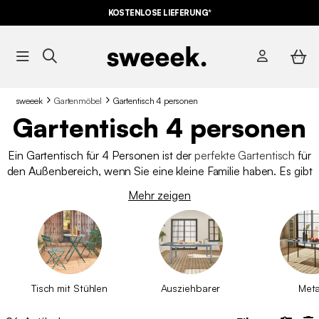
KOSTENLOSE LIEFERUNG*
sweeek
Gartenmöbel
Gartentisch 4 personen
Gartentisch 4 personen
Ein Gartentisch für 4 Personen ist der
perfekte Gartentisch
für
den Außenbereich, wenn Sie eine kleine Familie haben. Es gibt
nichts Schöneres, als das schöne Wetter am Tisch und vor
Mehr zeigen
allem mit der Familie zu genießen! Mit einem 4-Sitzer-
Gartentisch erleben Sie glückliche, gesellige Momente mit
Ihrer Familie, zum Beispiel bei einem guten Essen, bei einem
Spiel oder einfach nur beim Plaudern!
Tisch mit Stühlen
Ausziehbarer
Meta