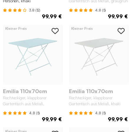
Personen, khaki
Gartentisch aus Metall, graugrün
3.8 (12)
4.8 (5)
99,99 €
99,99 €
Kleiner Preis
Kleiner Preis
Emilia 110x70cm
Emilia 110x70cm
Rechteckiger, klappbarer
Rechteckiger, klappbarer
Gartentisch aus Metall,
Gartentisch aus Metall, khaki
wasserblau
4.8 (5)
4.8 (5)
99,99 €
99,99 €
Kleiner Preis