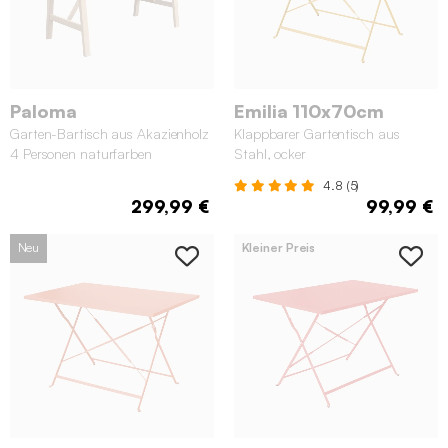
Paloma
Emilia 110x70cm
Garten-Bartisch aus Akazienholz
Klappbarer Gartentisch aus
4 Personen naturfarben
Stahl, ocker
4.8 (5)
299,99 €
99,99 €
Neu
Kleiner Preis