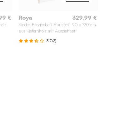
99 €
Roya
329,99 €
holz
Kinder-Etagenbett Hausbett 90 x 190 cm
aus Kiefernholz mit Ausziehbett
3.7 (3)