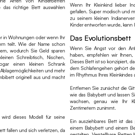
ene Arten von Kinderbetten
Wenn Ihr Kleinkind lieber Ind
e das richtige Bett auswählen
gefallen. Super modisch und mi
zu seinem kleinen Indianerve
Kinder entworfen wurde, kann I
Das Evolutionsbett
mmer in Wohnungen oder wenn Ihr
ern teilt. Wie der Name schon
Wenn Sie Angst vor den Anf
inem, wodurch Sie Geld sparen
haben, empfehlen wir Ihnen, 
einen Schreibtisch, Nischen,
Dieses Bett ist so konzipiert, d
ogar einen kleinen Schrank
dem Schlafengehen gehört der 
r Ablagemöglichkeiten und mehr
im Rhythmus Ihres Kleinkindes 
bibett originell aus und macht
Entfernen Sie zunächst die Git
wie das Babybett und lassen S
wachsen, genau wie Ihr Kl
Zentimetern zunimmt.
 wird dieses Modell für seine
Ein ausziehbares Bett ist da
einem Babybett und einem Bet
tt fallen und sich verletzen, da
gestalten. Verstellbare Bette