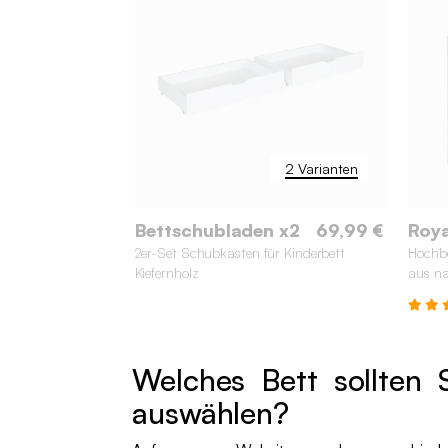
2 Varianten
Bettschubladen x2
69,99 €
Roy
2er-Set Schubkasten für Kinderbett
Hochbe
Kiefernholz
aus na
Welches Bett sollten S
auswählen?