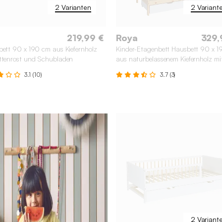
2 Varianten
2 Variant
219,99 €
Roya
329,
bett 90 x 190 cm aus Kiefernholz
Kinder-Etagenbett Hausbett 90 x 
ttenrost und Schubladen
aus naturbelassenem Kiefernholz mi
Schubkästen
3.1 (10)
3.7 (3)
2 Variant