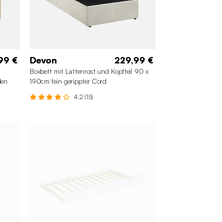
99 €
Devon
229,99 €
Boxbett mit Lattenrost und Kopfteil 90 x
den
190cm fein gerippter Cord
4.2 (15)