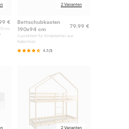
en
2 Varianten
99 €
Bettschubkasten
79,99 €
190 cm
190x94 cm
t
Ausziehbett für Kinderbetten aus
Kiefernholz
4.3 (3)
en
2 Varianten