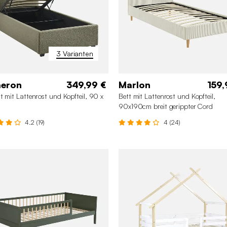
3 Varianten
eron
349,99 €
Marlon
159,
t mit Lattenrost und Kopfteil, 90 x
Bett mit Lattenrost und Kopfteil,
m
90x190cm breit gerippter Cord
4.2 (19)
4 (24)