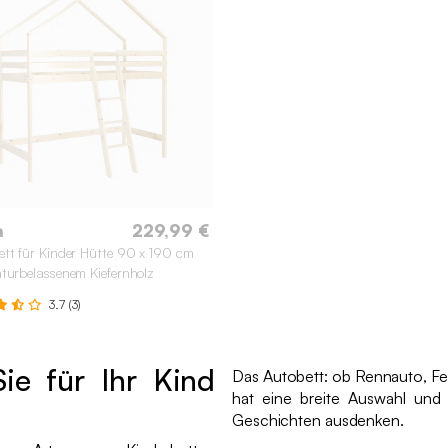
a
229,99 €
tt für Kinder Hütte 90 x 190 cm
turbelassenem Kiefernholz
3.7 (3)
ie für Ihr Kind
Das Autobett: ob Rennauto, Feu
hat eine breite Auswahl un
Geschichten ausdenken.