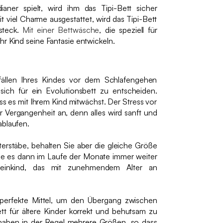
ianer spielt, wird ihm das Tipi-Bett sicher
t viel Charme ausgestattet, wird das Tipi-Bett
rsteck.
Mit einer Bettwäsche
, die speziell für
hr Kind seine Fantasie entwickeln.
ällen Ihres Kindes vor dem Schlafengehen
sich für ein Evolutionsbett zu entscheiden.
ass es mit Ihrem Kind mitwächst. Der Stress vor
Vergangenheit an, denn alles wird sanft und
ablaufen.
terstäbe, behalten Sie aber die gleiche Größe
ie es dann im Laufe der Monate immer weiter
einkind, das mit zunehmendem Alter an
s perfekte Mittel, um den Übergang zwischen
t für ältere Kinder korrekt und behutsam zu
n haben in der Regel mehrere Größen, so dass