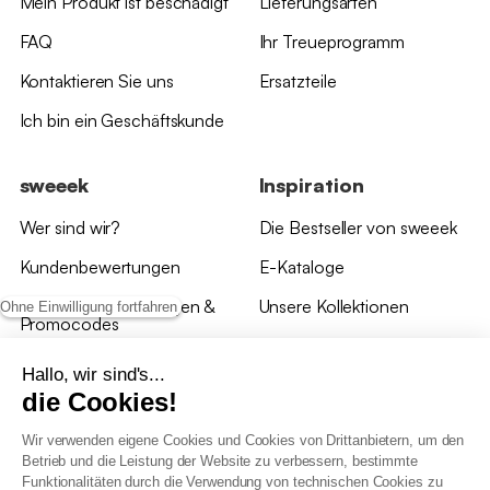
Mein Produkt ist beschädigt
Lieferungsarten
FAQ
Ihr Treueprogramm
Kontaktieren Sie uns
Ersatzteile
Ich bin ein Geschäftskunde
sweeek
Inspiration
Wer sind wir?
Die Bestseller von sweeek
Kundenbewertungen
E-Kataloge
*Angebotsbedingungen &
Unsere Kollektionen
Ohne Einwilligung fortfahren
Promocodes
Bewertungen von sweeek
Hallo, wir sind's...
die Cookies!
Unsere Geschäfte
Wir verwenden eigene Cookies und Cookies von Drittanbietern, um den
Betrieb und die Leistung der Website zu verbessern, bestimmte
Funktionalitäten durch die Verwendung von technischen Cookies zu