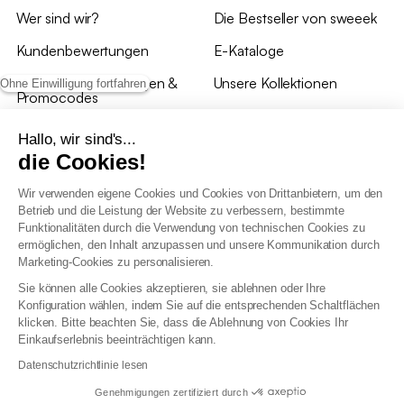
Wer sind wir?
Die Bestseller von sweeek
Kundenbewertungen
E-Kataloge
*Angebotsbedingungen &
Unsere Kollektionen
Ohne Einwilligung fortfahren
Promocodes
Bewertungen von sweeek
Hallo, wir sind's...
die Cookies!
Unsere Geschäfte
Wir verwenden eigene Cookies und Cookies von Drittanbietern, um den
Betrieb und die Leistung der Website zu verbessern, bestimmte
Funktionalitäten durch die Verwendung von technischen Cookies zu
ermöglichen, den Inhalt anzupassen und unsere Kommunikation durch
Marketing-Cookies zu personalisieren.
Allgemeine Geschäftsbedingungen
Sie können alle Cookies akzeptieren, sie ablehnen oder Ihre
AGB Treueprogramm
Konfiguration wählen, indem Sie auf die entsprechenden Schaltflächen
Datenschutzrichtlinien
klicken. Bitte beachten Sie, dass die Ablehnung von Cookies Ihr
Allgemeine Geschäftsbedingungen für Geschäftskunden
Einkaufserlebnis beeinträchtigen kann.
Erklärung zur Barrierefreiheit
Datenschutzrichtlinie lesen
Genehmigungen zertifiziert durch