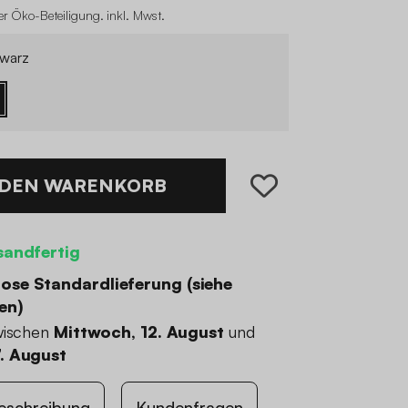
r Öko-Beteiligung
.
inkl. Mwst.
warz
 DEN WARENKORB
sandfertig
ose Standardlieferung (
siehe
en
)
wischen
Mittwoch, 12. August
und
. August
eschreibung
Kundenfragen