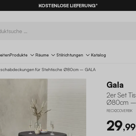
KOSTENLOSE LIEFERUNG*
eiten
Produkte
Räume
Stilrichtungen
Katalog
Tischabdeckungen für Stehtische Ø80cm – GALA
Gala
2er Set T
Ø80cm –
RECX2COVERBK
29
,99