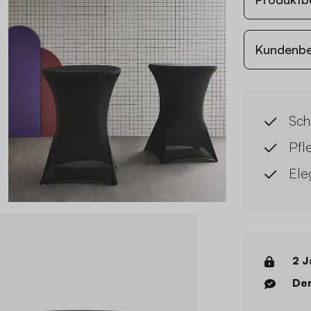
Kundenb
Sch
Pfl
Ele
2 J
Der