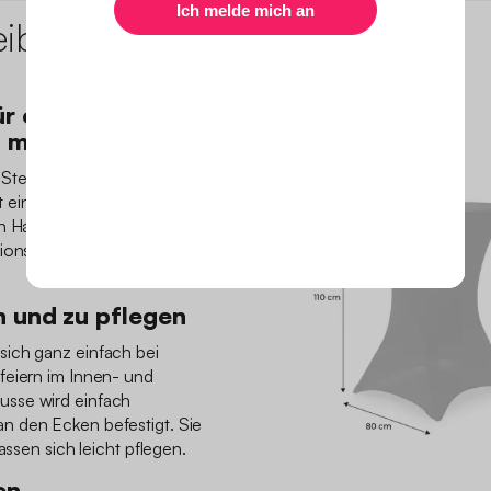
eibung
r einen
 mit Eleganz
 Stehtische mit einem
in. Sie sind schick und
en Hauch von Eleganz. Sie
ionselement für ein
 und zu pflegen
ich ganz einfach bei
feiern im Innen- und
sse wird einfach
n den Ecken befestigt. Sie
assen sich leicht pflegen.
en