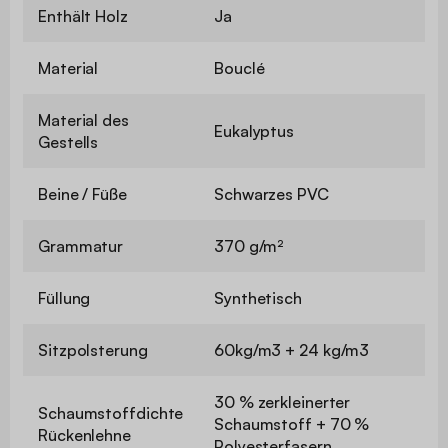
Enthält Holz
Ja
Material
Bouclé
Material des
Eukalyptus
Gestells
Beine / Füße
Schwarzes PVC
Grammatur
370 g/m²
Füllung
Synthetisch
Sitzpolsterung
60kg/m3 + 24 kg/m3
30 % zerkleinerter
Schaumstoffdichte
Schaumstoff + 70 %
Rückenlehne
Polyesterfasern