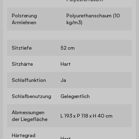
Polsterung
Polyurethanschaum (10
Armlehnen
kg/m3)
Sitztiefe
52 cm
Sitzhärte
Hart
Schlaffunktion
Ja
Schlafbenutzung
Gelegentlich
Abmessungen
L 193 x P 118 x H 40 cm
der Liegefläche
Härtegrad
Hart