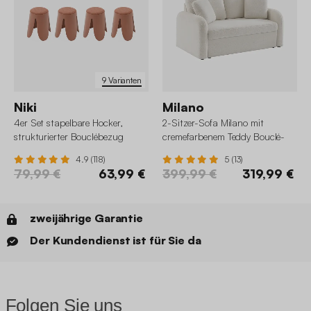
9 Varianten
Niki
Milano
4er Set stapelbare Hocker,
2-Sitzer-Sofa Milano mit
strukturierter Bouclébezug
cremefarbenem Teddy Bouclé-
Bezug, abgerundete Linien
4.9 (118)
5 (13)
79,99 €
63,99 €
399,99 €
319,99 €
zweijährige Garantie
Der Kundendienst ist für Sie da
Folgen Sie uns