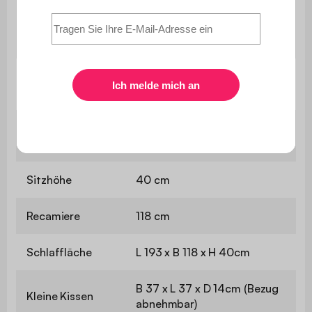
Der Aufbau ist sehr einfach,
Montage
eine Bedienungsanleitung
wird mitgeliefert.
Abmessungen
B 220 x T 83 x H 85cm
als Sofa
Abmessungen
B 220 x T 148 x H 85cm
als Bett
Sitzhöhe
40 cm
Recamiere
118 cm
Schlaffläche
L 193 x B 118 x H 40cm
B 37 x L 37 x D 14cm (Bezug
Kleine Kissen
abnehmbar)