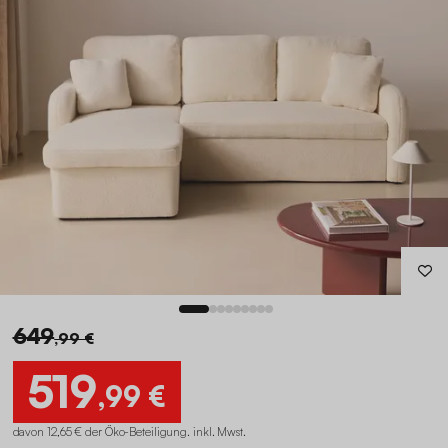
649
,99 €
519
,99 €
davon 12,65 € der Öko-Beteiligung
.
inkl. Mwst.