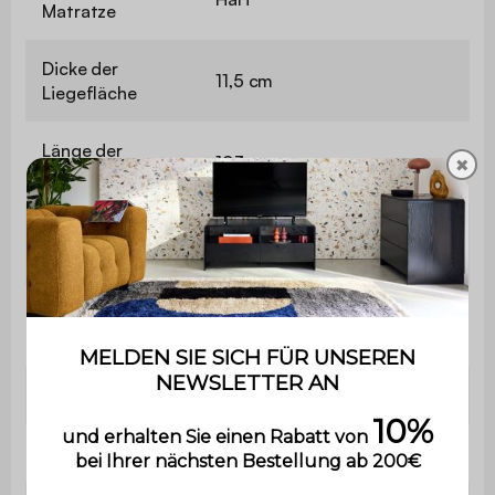
Matratze
Dicke der
11,5 cm
Liegefläche
Länge der
193 cm
✖
Liegefläche
Breite der
118 cm
Liegefläche
Maximale
110 kg pro Sitzplatz
Belastung
Verwendung
Nur für den Privatgebrauch
Garantie
2 Jahre