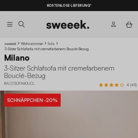
KOSTENLOSE LIEFERUNG*
sweeek
Wohnzimmer
Sofa
3-Sitzer Schlafsofa mit cremefarbenem Bouclé-Bezug
Milano
3-Sitzer Schlafsofa mit cremefarbenem
Bouclé-Bezug
IMLCCSOFABOUCL
4 (45)
SCHNÄPPCHEN
-20%