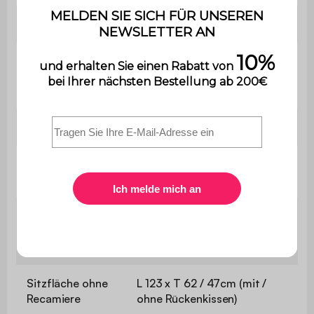
Garantie
2 Jahre
Der Aufbau ist sehr einfach,
Montage
eine Bedienungsanleitung
wird mitgeliefert.
Gewicht
69,7 kg
L 213,5 x T 136,5 / 74 (mit /
Sofa
ohne Recamiere) x H 83cm
L 69 / 62 cm (vorne / hinten)
Recamiere
x T 123 / 109 (mit / ohne
Rückenkissen) cm
Sitzfläche ohne
L 123 x T 62 / 47cm (mit /
Recamiere
ohne Rückenkissen)