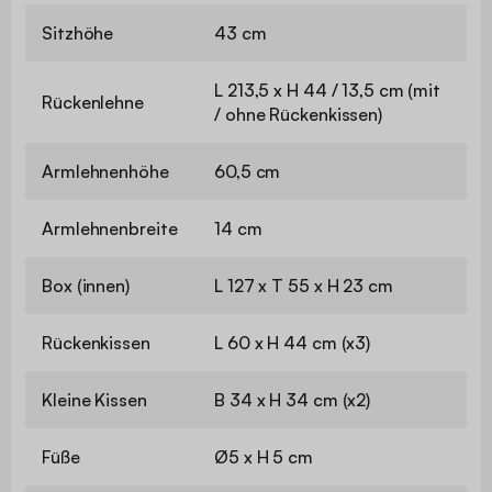
Sitzhöhe
43 cm
L 213,5 x H 44 / 13,5 cm (mit
Rückenlehne
/ ohne Rückenkissen)
Armlehnenhöhe
60,5 cm
Armlehnenbreite
14 cm
Box (innen)
L 127 x T 55 x H 23 cm
Rückenkissen
L 60 x H 44 cm (x3)
Kleine Kissen
B 34 x H 34 cm (x2)
Füße
Ø5 x H 5 cm