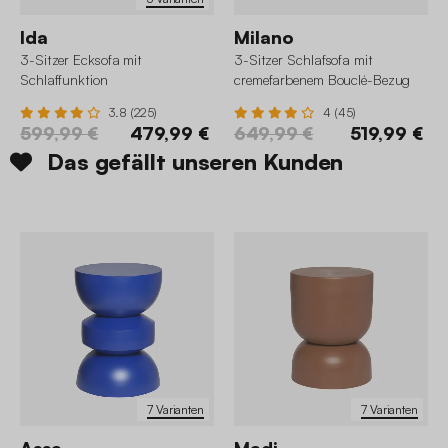
Ida
Milano
3-Sitzer Ecksofa mit
3-Sitzer Schlafsofa mit
Schlaffunktion
cremefarbenem Bouclé-Bezug
3.8 (225)
4 (45)
599,99 €
479,99 €
649,99 €
519,99 €
Das gefällt unseren Kunden
7 Varianten
7 Varianten