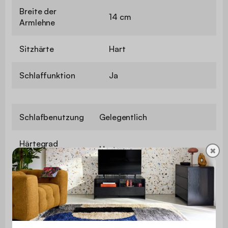
Breite der
14 cm
Armlehne
Sitzhärte
Hart
Schlaffunktion
Ja
Schlafbenutzung
Gelegentlich
Härtegrad
Hart
✖
Matratze
Maximale
110 kg pro Sitzplatz
Belastung
Verwendung
Nur für den Privatgebrauch