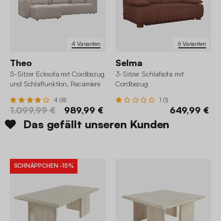
4 Varianten
6 Varianten
Theo
Selma
5-Sitzer Ecksofa mit Cordbezug
3-Sitzer Schlafsofa mit
und Schlaffunktion, Recamiere
Cordbezug
beidseitig montierbar
4 (8)
1 (1)
1.099,99 €
989,99 €
649,99 €
Das gefällt unseren Kunden
SCHNÄPPCHEN
-15%