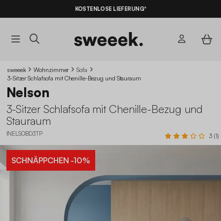
10% RABATT
AUF DER SCHNÄPPCHEN* MIT DEM CODE
KOSTENLOSE LIEFERUNG*
SUMMER10
sweeek
Wohnzimmer
Sofa
3-Sitzer Schlafsofa mit Chenille-Bezug und Stauraum
Nelson
3-Sitzer Schlafsofa mit Chenille-Bezug und
Stauraum
INELSOBD3TP
3 (1)
SCHNÄPPCHEN
-10%