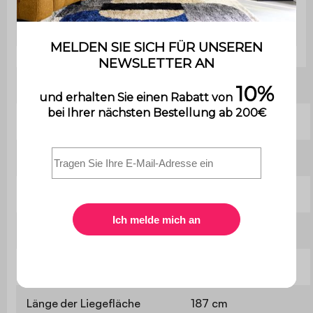
Tiefe
100 cm
Sitztiefe
58 cm
Sitzhärte
Ausgewogen
Schlaffunktion
Ja
Schlafbenutzung
Gelegentlich
Härtegrad Matratze
Ausgeglichen
Dicke der Liegefläche
16 cm
Länge der Liegefläche
187 cm