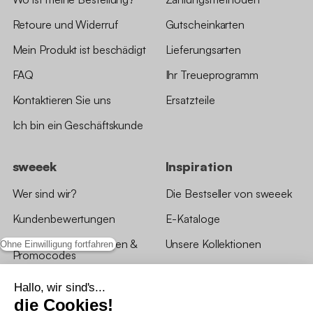
Retoure und Widerruf
Gutscheinkarten
Mein Produkt ist beschädigt
Lieferungsarten
FAQ
Ihr Treueprogramm
Kontaktieren Sie uns
Ersatzteile
Ich bin ein Geschäftskunde
sweeek
Inspiration
Wer sind wir?
Die Bestseller von sweeek
Kundenbewertungen
E-Kataloge
*Angebotsbedingungen &
Unsere Kollektionen
Ohne Einwilligung fortfahren
Promocodes
Bewertungen von sweeek
Hallo, wir sind's...
die Cookies!
Unsere Geschäfte