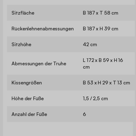
Sitzfläche
B 187 x T 58 cm
Rückenlehnenabmessungen
B 187 x H 39 cm
Sitzhöhe
42 cm
L 172 x B 59 x H 16
Abmessungen der Truhe
cm
Kissengrößen
B 53 x H 29 x T 13 cm
Höhe der Füße
1,5 / 2,5 cm
Anzahl der Füße
6