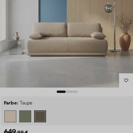
Farbe:
Taupe
649
,99 €