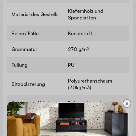
Kiefernholz und
Material des Gestells
Spanplatten
Beine / Füße
Kunststoff
Grammatur
270 g/m²
Füllung
PU
Polyurethanschaum
Sitzpolsterung
(30kg/m3)
Schaumstoffdichte
Polyurethanschaum
✖
Rückenlehne
(30kg/m3)
Polsterung kleine
Polyurethanfaser
Kissen