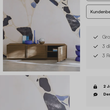
Kundenb
Gro
3 d
3 R
2 J
Der