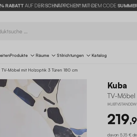
KOSTENLOSE LIEFERUNG*
eiten
Produkte
Räume
Stilrichtungen
Katalog
TV-Möbel mit Holzoptik 3 Türen 180 cm
Kuba
TV-Möbel 
IKUBTVSTANDDW
219
,
davon 5,15 € de