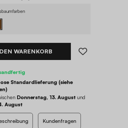
sbaumfarben
 DEN WARENKORB
sandfertig
ose Standardlieferung (
siehe
en
)
wischen
Donnerstag, 13. August
und
4. August
eschreibung
Kundenfragen