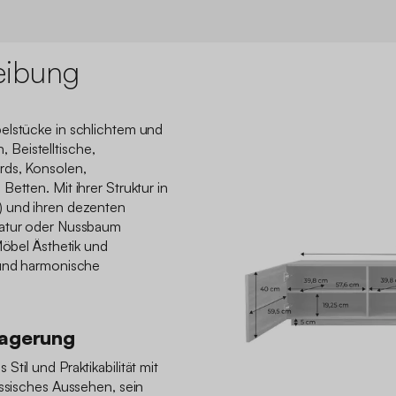
eibung
elstücke in schlichtem und
Beistelltische,
rds, Konsolen,
etten. Mit ihrer Struktur in
) und ihren dezenten
Natur oder Nussbaum
Möbel Ästhetik und
 und harmonische
Lagerung
til und Praktikabilität mit
össisches Aussehen, sein