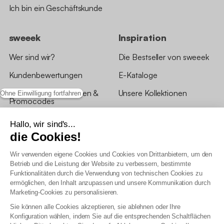
Ich bin ein Geschäftskunde
sweeek
Inspiration
Wer sind wir?
Die Bestseller von sweeek
Kundenbewertungen
E-Kataloge
*Angebotsbedingungen &
Unsere Kollektionen
Ohne Einwilligung fortfahren
Promocodes
Bewertungen von sweeek
Hallo, wir sind's...
die Cookies!
Unsere Geschäfte
Wir verwenden eigene Cookies und Cookies von Drittanbietern, um den
Betrieb und die Leistung der Website zu verbessern, bestimmte
Funktionalitäten durch die Verwendung von technischen Cookies zu
ermöglichen, den Inhalt anzupassen und unsere Kommunikation durch
Marketing-Cookies zu personalisieren.
Allgemeine Geschäftsbedingungen
Sie können alle Cookies akzeptieren, sie ablehnen oder Ihre
AGB Treueprogramm
Konfiguration wählen, indem Sie auf die entsprechenden Schaltflächen
Datenschutzrichtlinien