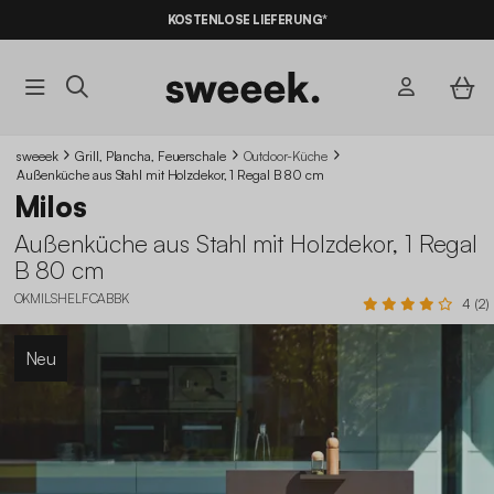
KOSTENLOSE LIEFERUNG*
sweeek
Grill, Plancha, Feuerschale
Outdoor-Küche
Außenküche aus Stahl mit Holzdekor, 1 Regal B 80 cm
Milos
Außenküche aus Stahl mit Holzdekor, 1 Regal
B 80 cm
OKMILSHELFCABBK
4 (2)
Neu