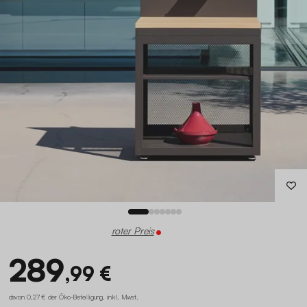
roter Preis
289
,99 €
davon 0,27 € der Öko-Beteiligung
.
inkl. Mwst.