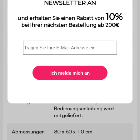
Zahl der Beine
4
/ Füße
Gewicht
25,5 kg
Verwendung
Außenbereich
Kollektion
Milos
Das Produkt wird als Bausatz
geliefert und wird von Ihnen
Montage
selbst zusammengebaut. Eine
Bedienungsanleitung wird
mitgeliefert.
Abmessungen
80 x 60 x 110 cm