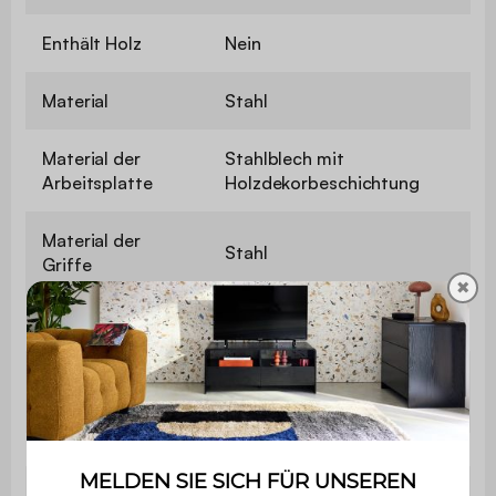
Enthält Holz
Nein
Material
Stahl
Material der
Stahlblech mit
Arbeitsplatte
Holzdekorbeschichtung
Material der
Stahl
Griffe
✖
Kategorie
Outdoor-Küche
Anzahl der
1
Regalböden
Aufstellung
Auf Beinen