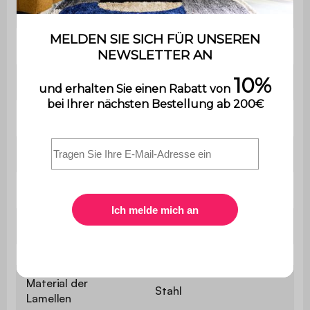
Stärke des Aluminiums
1,2 / 1,3 mm
Abmessungen der Lamellen
12 x 290 cm
Bewegungsradius der Lamellen
0 bis 85 Grad
Zahl der Lamellen
24
Gewicht
124,4 kg
Material
Aluminium
Material des Gestells
Aluminium
Material der
Stahl
Lamellen