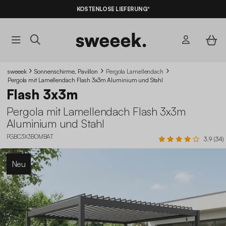
10% RABATT
AUF DER SCHNÄPPCHEN* MIT DEM CODE
KOSTENLOSE LIEFERUNG*
SUMMER10
sweeek
Sonnenschirme, Pavillon
Pergola Lamellendach
Pergola mit Lamellendach Flash 3x3m Aluminium und Stahl
Flash 3x3m
Pergola mit Lamellendach Flash 3x3m
Aluminium und Stahl
PGBC3X3BOMBAT
3.9 (34)
Neu