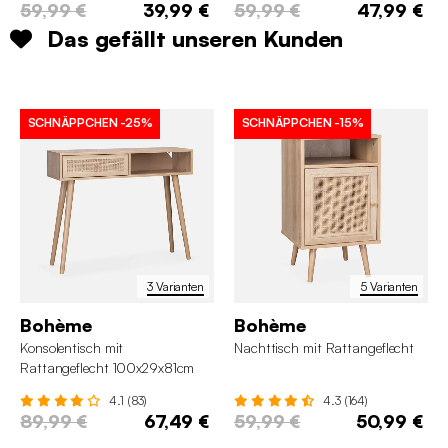
59,99 €
39,99 €
59,99 €
47,99 €
Das gefällt unseren Kunden
SCHNÄPPCHEN
-25%
SCHNÄPPCHEN
-15%
3 Varianten
5 Varianten
Bohème
Bohème
Konsolentisch mit
Nachttisch mit Rattangeflecht
Rattangeflecht 100x29x81cm
4.1 (83)
4.3 (164)
89,99 €
67,49 €
59,99 €
50,99 €