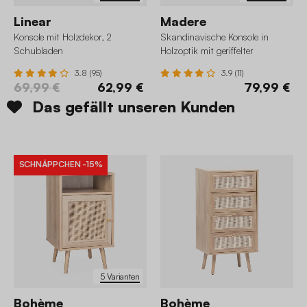
Linear
Madere
Konsole mit Holzdekor, 2
Skandinavische Konsole in
Schubladen
Holzoptik mit geriffelter
Schiebetür
3.8 (95)
3.9 (11)
69,99 €
62,99 €
79,99 €
Das gefällt unseren Kunden
SCHNÄPPCHEN
-15%
5 Varianten
Bohème
Bohème