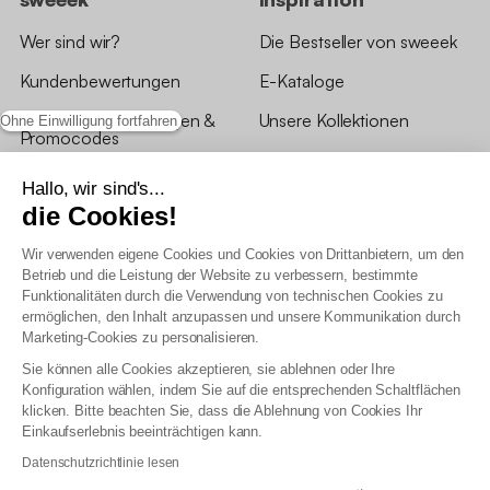
Wer sind wir?
Die Bestseller von sweeek
Kundenbewertungen
E-Kataloge
*Angebotsbedingungen &
Unsere Kollektionen
Ohne Einwilligung fortfahren
Promocodes
Bewertungen von sweeek
Hallo, wir sind's...
die Cookies!
Unsere Geschäfte
Wir verwenden eigene Cookies und Cookies von Drittanbietern, um den
Betrieb und die Leistung der Website zu verbessern, bestimmte
Funktionalitäten durch die Verwendung von technischen Cookies zu
ermöglichen, den Inhalt anzupassen und unsere Kommunikation durch
Marketing-Cookies zu personalisieren.
Allgemeine Geschäftsbedingungen
Sie können alle Cookies akzeptieren, sie ablehnen oder Ihre
AGB Treueprogramm
Konfiguration wählen, indem Sie auf die entsprechenden Schaltflächen
Datenschutzrichtlinien
klicken. Bitte beachten Sie, dass die Ablehnung von Cookies Ihr
Allgemeine Geschäftsbedingungen für Geschäftskunden
Einkaufserlebnis beeinträchtigen kann.
Erklärung zur Barrierefreiheit
Datenschutzrichtlinie lesen