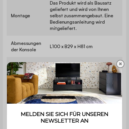
Das Produkt wird als Bausatz
geliefert und wird von Ihnen
Montage
selbst zusammengebaut. Eine
Bedienungsanleitung wird
mitgeliefert.
Abmessungen
L100 x B29 x H81 cm
der Konsole
✖
Ablage oben
L100 x B29 cm
gesamt
Anzahl der
1
Griffe
Gewicht
12,2 kg
Max.
50 kg
Belastung