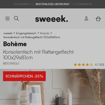
10% RABATT
AUF DER SCHNÄPPCHEN* MIT DEM CODE
KOSTENLOSE LIEFERUNG*
SUMMER10
sweeek
Eingangsbereich
Konsole
Konsolentisch mit Rattangeflecht 100x29x81cm
Bohème
Konsolentisch mit Rattangeflecht
100x29x81cm
IBOCONSOLE
4.1 (83)
SCHNÄPPCHEN
-25%